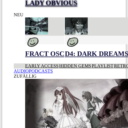
LADY OBVIOUS
NEU
FRACT OSC
D4: DARK DREAMS 
EARLY ACCESS
HIDDEN GEMS
PLAYLIST
RETR
AUDIOPODCASTS
ZUFÄLLIG