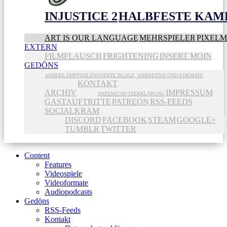
INJUSTICE 2
HALBFESTE KAME
ART IS OUR LANGUAGE
MEHRSPIELER
PIXEL
EXTERN
FILMFLAUSCH
FRIGHTENING
INSERT MOIN
GEDÖNS
ANDERE EMPFEHLENSWERTE BLOGS, WEBSEITEN UND FORMATE
KONTAKT
ARCHIV
IMPRESSUM
DATENSCHUTZERKLÄRUNG
GASTAUFTRITTE
PATREON
RSS-FEEDS
SOCIALKRAM
DISCORD
FACEBOOK
STEAM
GOOGLE+
TUMBLR
TWITTER
Content
Features
Videospiele
Videoformate
Audiopodcasts
Gedöns
RSS-Feeds
Kontakt