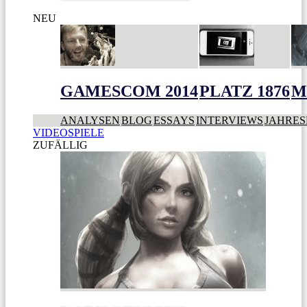
NEU
GAMESCOM 2014
PLATZ 1876
M
ANALYSEN
BLOG
ESSAYS
INTERVIEWS
JAHRES
VIDEOSPIELE
ZUFÄLLIG