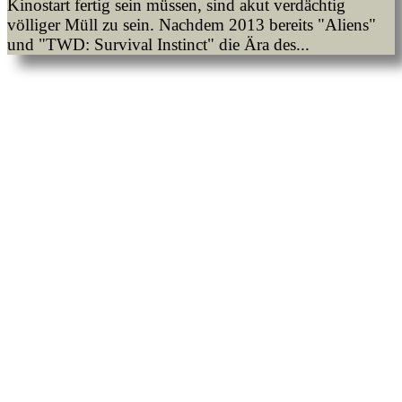
Kinostart fertig sein müssen, sind akut verdächtig
völliger Müll zu sein. Nachdem 2013 bereits "Aliens"
und "TWD: Survival Instinct" die Ära des...