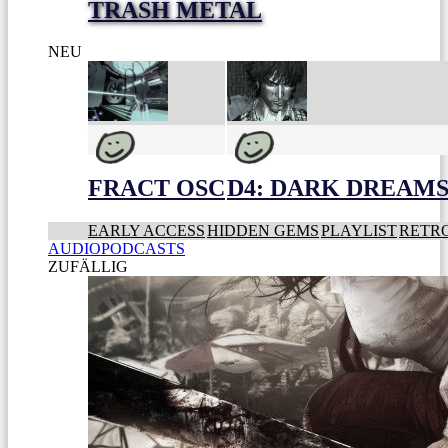
TRASH METAL
NEU
FRACT OSC
D4: DARK DREAMS 
EARLY ACCESS
HIDDEN GEMS
PLAYLIST
RETR
AUDIOPODCASTS
ZUFÄLLIG