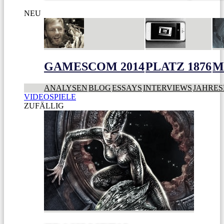
NEU
GAMESCOM 2014
PLATZ 1876
M
ANALYSEN
BLOG
ESSAYS
INTERVIEWS
JAHRES
VIDEOSPIELE
ZUFÄLLIG