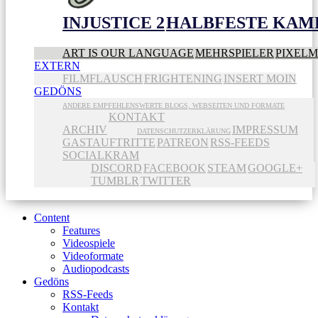
INJUSTICE 2
HALBFESTE KAME
ART IS OUR LANGUAGE
MEHRSPIELER
PIXEL
EXTERN
FILMFLAUSCH
FRIGHTENING
INSERT MOIN
GEDÖNS
ANDERE EMPFEHLENSWERTE BLOGS, WEBSEITEN UND FORMATE
KONTAKT
ARCHIV
IMPRESSUM
DATENSCHUTZERKLÄRUNG
GASTAUFTRITTE
PATREON
RSS-FEEDS
SOCIALKRAM
DISCORD
FACEBOOK
STEAM
GOOGLE+
TUMBLR
TWITTER
Content
Features
Videospiele
Videoformate
Audiopodcasts
Gedöns
RSS-Feeds
Kontakt