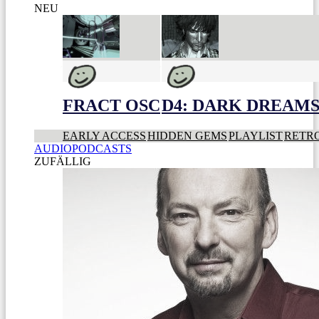
NEU
FRACT OSC
D4: DARK DREAMS 
EARLY ACCESS
HIDDEN GEMS
PLAYLIST
RETR
AUDIOPODCASTS
ZUFÄLLIG