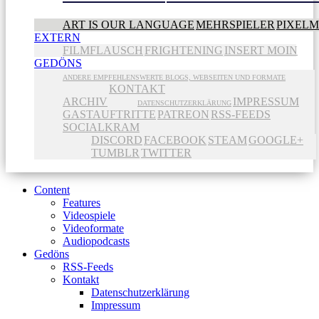
ART IS OUR LANGUAGE
MEHRSPIELER
PIXEL
EXTERN
FILMFLAUSCH
FRIGHTENING
INSERT MOIN
GEDÖNS
ANDERE EMPFEHLENSWERTE BLOGS, WEBSEITEN UND FORMATE
KONTAKT
ARCHIV
IMPRESSUM
DATENSCHUTZERKLÄRUNG
GASTAUFTRITTE
PATREON
RSS-FEEDS
SOCIALKRAM
DISCORD
FACEBOOK
STEAM
GOOGLE+
TUMBLR
TWITTER
Content
Features
Videospiele
Videoformate
Audiopodcasts
Gedöns
RSS-Feeds
Kontakt
Datenschutzerklärung
Impressum