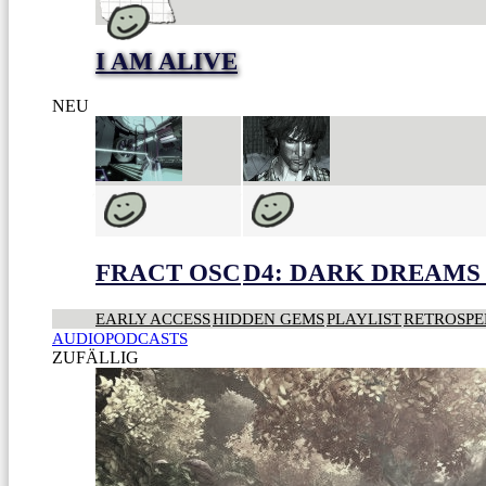
I AM ALIVE
NEU
FRACT OSC
D4: DARK DREAMS 
EARLY ACCESS
HIDDEN GEMS
PLAYLIST
RETROSPE
AUDIOPODCASTS
ZUFÄLLIG