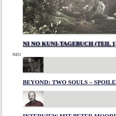
NI NO KUNI-TAGEBUCH (TEIL 1
NEU
BEYOND: TWO SOULS – SPOILE