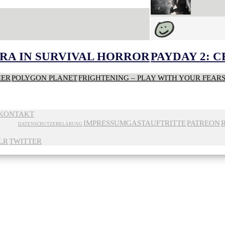
RA IN SURVIVAL HORROR
PAYDAY 2: 
HER
POLYGON PLANET
FRIGHTENING – PLAY WITH YOUR FEAR
KONTAKT
IMPRESSUM
GASTAUFTRITTE
PATREON
DATENSCHUTZERKLÄRUNG
LR
TWITTER