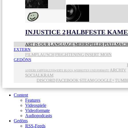
INJUSTICE 2
HALBFESTE KAME
ART IS OUR LANGUAGE
MEHRSPIELER
PIXELMAC
EXTERN
FILMFLAUSCH
FRIGHTENING
INSERT MOIN
GEDÖNS
ARCHIV
ANDERE EMPFEHLENSWERTE BLOGS, WEBSEITEN UND FORMATE
SOCIALKRAM
DISCORD
FACEBOOK
STEAM
GOOGLE+
TUMB
Content
Features
Videospiele
Videoformate
Audiopodcasts
Gedöns
RSS-Feeds