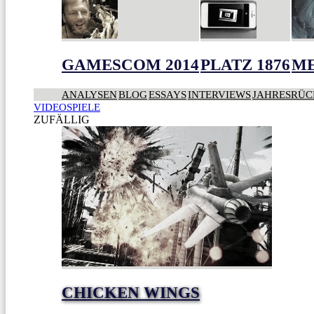
GAMESCOM 2014
PLATZ 1876
ME
ANALYSEN
BLOG
ESSAYS
INTERVIEWS
JAHRESRÜC
VIDEOSPIELE
ZUFÄLLIG
CHICKEN WINGS