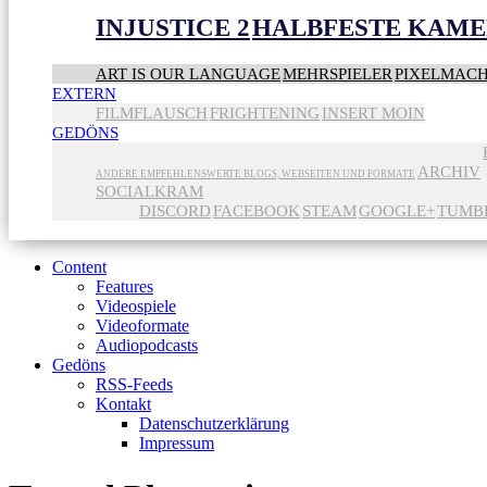
INJUSTICE 2
HALBFESTE KAME
ART IS OUR LANGUAGE
MEHRSPIELER
PIXELMAC
EXTERN
FILMFLAUSCH
FRIGHTENING
INSERT MOIN
GEDÖNS
ARCHIV
ANDERE EMPFEHLENSWERTE BLOGS, WEBSEITEN UND FORMATE
SOCIALKRAM
DISCORD
FACEBOOK
STEAM
GOOGLE+
TUMB
Content
Features
Videospiele
Videoformate
Audiopodcasts
Gedöns
RSS-Feeds
Kontakt
Datenschutzerklärung
Impressum