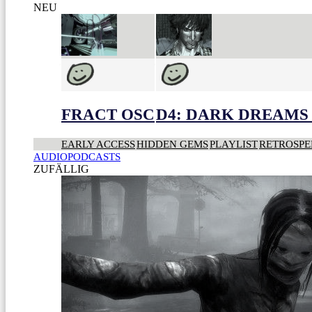
NEU
FRACT OSC
D4: DARK DREAMS 
EARLY ACCESS
HIDDEN GEMS
PLAYLIST
RETROSPE
AUDIOPODCASTS
ZUFÄLLIG