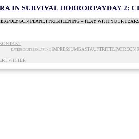
RA IN SURVIVAL HORROR
PAYDAY 2: 
HER
POLYGON PLANET
FRIGHTENING – PLAY WITH YOUR FEAR
KONTAKT
IMPRESSUM
GASTAUFTRITTE
PATREON
DATENSCHUTZERKLÄRUNG
LR
TWITTER