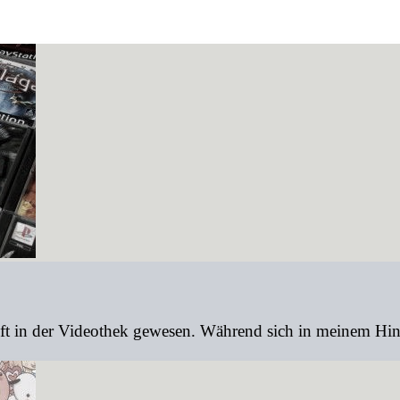
r oft in der Videothek gewesen. Während sich in meinem H