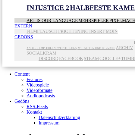
INJUSTICE 2
HALBFESTE KAME
ART IS OUR LANGUAGE
MEHRSPIELER
PIXELMAC
EXTERN
FILMFLAUSCH
FRIGHTENING
INSERT MOIN
GEDÖNS
ARCHIV
ANDERE EMPFEHLENSWERTE BLOGS, WEBSEITEN UND FORMATE
SOCIALKRAM
DISCORD
FACEBOOK
STEAM
GOOGLE+
TUMB
Content
Features
Videospiele
Videoformate
Audiopodcasts
Gedöns
RSS-Feeds
Kontakt
Datenschutzerklärung
Impressum