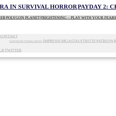
RA IN SURVIVAL HORROR
PAYDAY 2: 
HER
POLYGON PLANET
FRIGHTENING – PLAY WITH YOUR FEAR
KONTAKT
IMPRESSUM
GASTAUFTRITTE
PATREON
DATENSCHUTZERKLÄRUNG
LR
TWITTER