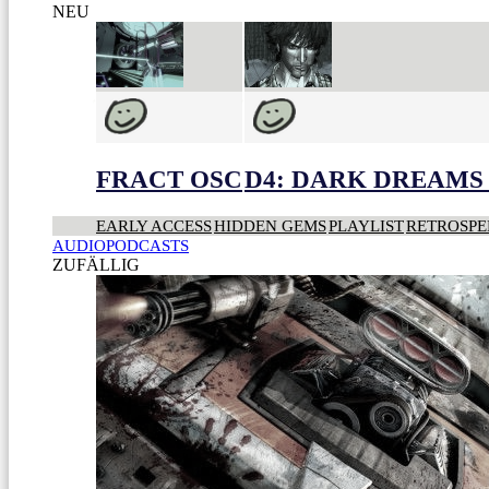
NEU
FRACT OSC
D4: DARK DREAMS 
EARLY ACCESS
HIDDEN GEMS
PLAYLIST
RETROSPE
AUDIOPODCASTS
ZUFÄLLIG