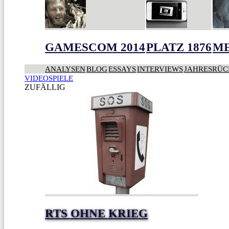
GAMESCOM 2014
PLATZ 1876
ME
ANALYSEN
BLOG
ESSAYS
INTERVIEWS
JAHRESRÜC
VIDEOSPIELE
ZUFÄLLIG
RTS OHNE KRIEG