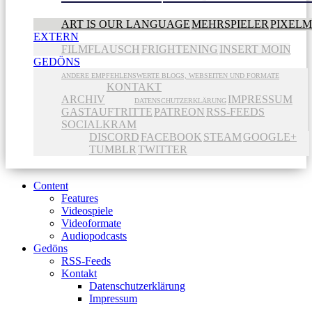
ART IS OUR LANGUAGE
MEHRSPIELER
PIXEL
EXTERN
FILMFLAUSCH
FRIGHTENING
INSERT MOIN
GEDÖNS
ANDERE EMPFEHLENSWERTE BLOGS, WEBSEITEN UND FORMATE
KONTAKT
ARCHIV
IMPRESSUM
DATENSCHUTZERKLÄRUNG
GASTAUFTRITTE
PATREON
RSS-FEEDS
SOCIALKRAM
DISCORD
FACEBOOK
STEAM
GOOGLE+
TUMBLR
TWITTER
Content
Features
Videospiele
Videoformate
Audiopodcasts
Gedöns
RSS-Feeds
Kontakt
Datenschutzerklärung
Impressum