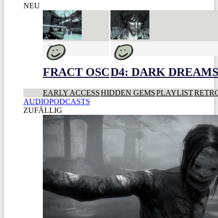
NEU
FRACT OSC
D4: DARK DREAMS 
EARLY ACCESS
HIDDEN GEMS
PLAYLIST
RETR
AUDIOPODCASTS
ZUFÄLLIG