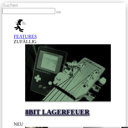
Suchen
FEATURES
ZUFÄLLIG
8BIT LAGERFEUER
NEU