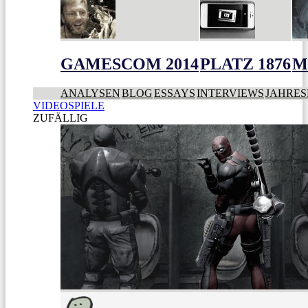
GAMESCOM 2014
PLATZ 1876
M
ANALYSEN
BLOG
ESSAYS
INTERVIEWS
JAHRES
VIDEOSPIELE
ZUFÄLLIG