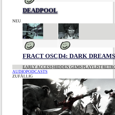
DEADPOOL
NEU
FRACT OSC
D4: DARK DREAMS 
EARLY ACCESS
HIDDEN GEMS
PLAYLIST
RETR
AUDIOPODCASTS
ZUFÄLLIG