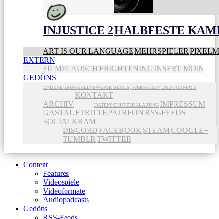
INJUSTICE 2
HALBFESTE KAME
ART IS OUR LANGUAGE
MEHRSPIELER
PIXEL
EXTERN
FILMFLAUSCH
FRIGHTENING
INSERT MOIN
GEDÖNS
ANDERE EMPFEHLENSWERTE BLOGS, WEBSEITEN UND FORMATE
KONTAKT
ARCHIV
IMPRESSUM
DATENSCHUTZERKLÄRUNG
GASTAUFTRITTE
PATREON
RSS-FEEDS
SOCIALKRAM
DISCORD
FACEBOOK
STEAM
GOOGLE+
TUMBLR
TWITTER
Content
Features
Videospiele
Videoformate
Audiopodcasts
Gedöns
RSS-Feeds