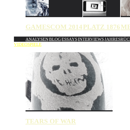
GAMESCOM 2014
PLATZ 1876
ME
ANALYSEN
BLOG
ESSAYS
INTERVIEWS
JAHRESRÜC
VIDEOSPIELE
ZUFÄLLIG
TEARS OF WAR