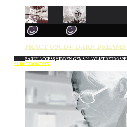
NEU
FRACT OSC
D4: DARK DREAMS 
EARLY ACCESS
HIDDEN GEMS
PLAYLIST
RETROSPE
AUDIOPODCASTS
ZUFÄLLIG