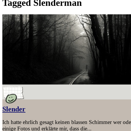
Tagged
Slenderman
Slender
Ich hatte ehrlich gesagt keinen blassen Schimmer wer ode
einige Fotos und erklärte mir, dass die...