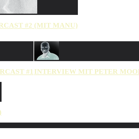
RCAST #2 (MIT MANU)
RCAST #1
INTERVIEW MIT PETER MOO
)