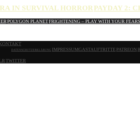
RA IN SURVIVAL HORROR
PAYDAY 2: 
HER
POLYGON PLANET
FRIGHTENING – PLAY WITH YOUR FEAR
KONTAKT
IMPRESSUM
GASTAUFTRITTE
PATREON
DATENSCHUTZERKLÄRUNG
LR
TWITTER