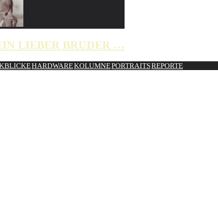
IN LIEBER BRUDER …
KBLICKE
HARDWARE
KOLUMNE
PORTRAITS
REPORTE