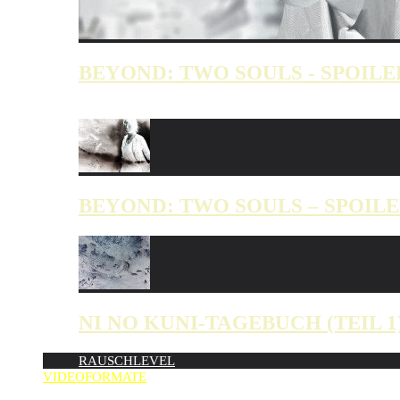
BEYOND: TWO SOULS - SPOILE
NEU
BEYOND: TWO SOULS – SPOILE
NI NO KUNI-TAGEBUCH (TEIL 1
RAUSCHLEVEL
VIDEOFORMATE
ZUFÄLLIG