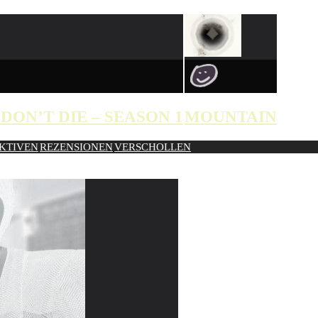
DON’T DIE – SEASON 1
MOUNTAIN
KTIVEN
REZENSIONEN
VERSCHOLLEN