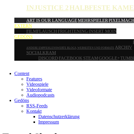
INJUSTICE 2
HALBFESTE KAME
ART IS OUR LANGUAGE
MEHRSPIELER
PIXELMAC
EXTERN
FILMFLAUSCH
FRIGHTENING
INSERT MOIN
GEDÖNS
ARCHIV
ANDERE EMPFEHLENSWERTE BLOGS, WEBSEITEN UND FORMATE
SOCIALKRAM
DISCORD
FACEBOOK
STEAM
GOOGLE+
TUMB
Content
Features
Videospiele
Videoformate
Audiopodcasts
Gedöns
RSS-Feeds
Kontakt
Datenschutzerklärung
Impressum