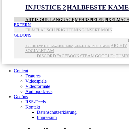
INJUSTICE 2
HALBFESTE KAME
ART IS OUR LANGUAGE
MEHRSPIELER
PIXELMAC
EXTERN
FILMFLAUSCH
FRIGHTENING
INSERT MOIN
GEDÖNS
ARCHIV
ANDERE EMPFEHLENSWERTE BLOGS, WEBSEITEN UND FORMATE
SOCIALKRAM
DISCORD
FACEBOOK
STEAM
GOOGLE+
TUMB
Content
Features
Videospiele
Videoformate
Audiopodcasts
Gedöns
RSS-Feeds
Kontakt
Datenschutzerklärung
Impressum