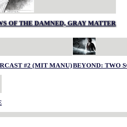
S OF THE DAMNED, GRAY MATTER
RCAST #2 (MIT MANU)
BEYOND: TWO S
E