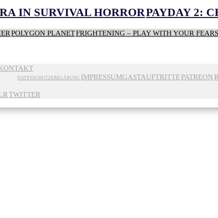
RA IN SURVIVAL HORROR
PAYDAY 2: 
HER
POLYGON PLANET
FRIGHTENING – PLAY WITH YOUR FEAR
KONTAKT
IMPRESSUM
GASTAUFTRITTE
PATREON
DATENSCHUTZERKLÄRUNG
LR
TWITTER