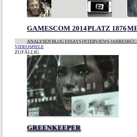
GAMESCOM 2014
PLATZ 1876
ME
ANALYSEN
BLOG
ESSAYS
INTERVIEWS
JAHRESRÜC
VIDEOSPIELE
ZUFÄLLIG
GREENKEEPER