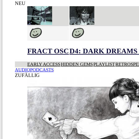
NEU
FRACT OSC
D4: DARK DREAMS 
EARLY ACCESS
HIDDEN GEMS
PLAYLIST
RETROSPE
AUDIOPODCASTS
ZUFÄLLIG