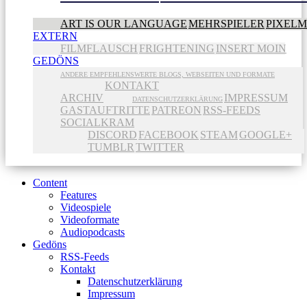
ART IS OUR LANGUAGE
MEHRSPIELER
PIXEL
EXTERN
FILMFLAUSCH
FRIGHTENING
INSERT MOIN
GEDÖNS
ANDERE EMPFEHLENSWERTE BLOGS, WEBSEITEN UND FORMATE
KONTAKT
ARCHIV
IMPRESSUM
DATENSCHUTZERKLÄRUNG
GASTAUFTRITTE
PATREON
RSS-FEEDS
SOCIALKRAM
DISCORD
FACEBOOK
STEAM
GOOGLE+
TUMBLR
TWITTER
Content
Features
Videospiele
Videoformate
Audiopodcasts
Gedöns
RSS-Feeds
Kontakt
Datenschutzerklärung
Impressum