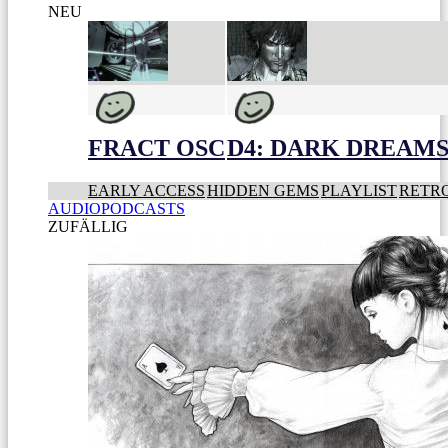
NEU
FRACT OSC
D4: DARK DREAMS 
EARLY ACCESS
HIDDEN GEMS
PLAYLIST
RETR
AUDIOPODCASTS
ZUFÄLLIG