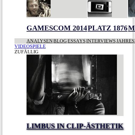
GAMESCOM 2014
PLATZ 1876
M
ANALYSEN
BLOG
ESSAYS
INTERVIEWS
JAHRES
VIDEOSPIELE
ZUFÄLLIG
LIMBUS IN CLIP-ÄSTHETIK