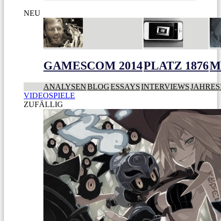
NEU
GAMESCOM 2014
PLATZ 1876
M
ANALYSEN
BLOG
ESSAYS
INTERVIEWS
JAHRES
VIDEOSPIELE
ZUFÄLLIG