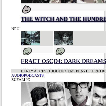
THE WITCH AND THE HUNDR
NEU
FRACT OSC
D4: DARK DREAMS 
EARLY ACCESS
HIDDEN GEMS
PLAYLIST
RETR
AUDIOPODCASTS
ZUFÄLLIG