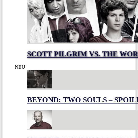
SCOTT PILGRIM VS. THE WOR
NEU
BEYOND: TWO SOULS – SPOIL