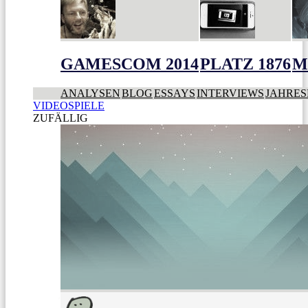
GAMESCOM 2014
PLATZ 1876
M
ANALYSEN
BLOG
ESSAYS
INTERVIEWS
JAHRES
VIDEOSPIELE
ZUFÄLLIG