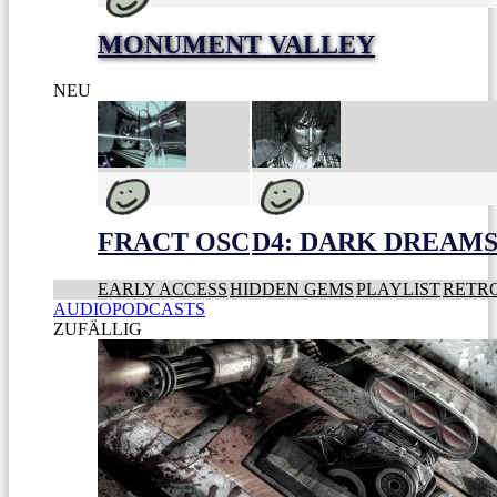
MONUMENT VALLEY
NEU
FRACT OSC
D4: DARK DREAMS 
EARLY ACCESS
HIDDEN GEMS
PLAYLIST
RETR
AUDIOPODCASTS
ZUFÄLLIG