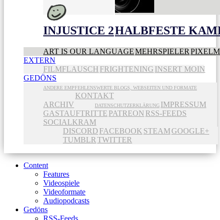
INJUSTICE 2
HALBFESTE KAME
ART IS OUR LANGUAGE
MEHRSPIELER
PIXEL
EXTERN
FILMFLAUSCH
FRIGHTENING
INSERT MOIN
GEDÖNS
ANDERE EMPFEHLENSWERTE BLOGS, WEBSEITEN UND FORMATE
KONTAKT
ARCHIV
IMPRESSUM
DATENSCHUTZERKLÄRUNG
GASTAUFTRITTE
PATREON
RSS-FEEDS
SOCIALKRAM
DISCORD
FACEBOOK
STEAM
GOOGLE+
TUMBLR
TWITTER
Content
Features
Videospiele
Videoformate
Audiopodcasts
Gedöns
RSS-Feeds