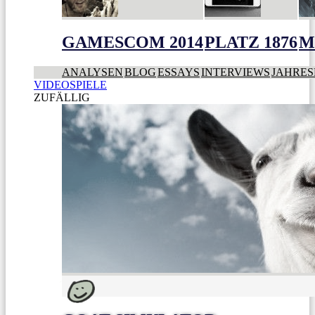
GAMESCOM 2014
PLATZ 1876
M
ANALYSEN
BLOG
ESSAYS
INTERVIEWS
JAHRES
VIDEOSPIELE
ZUFÄLLIG