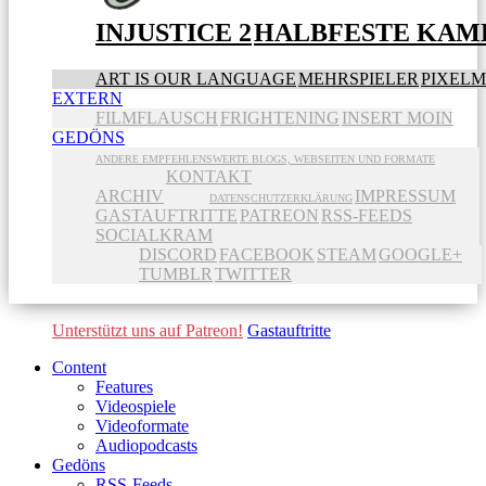
INJUSTICE 2
HALBFESTE KAME
ART IS OUR LANGUAGE
MEHRSPIELER
PIXEL
EXTERN
FILMFLAUSCH
FRIGHTENING
INSERT MOIN
GEDÖNS
ANDERE EMPFEHLENSWERTE BLOGS, WEBSEITEN UND FORMATE
KONTAKT
ARCHIV
IMPRESSUM
DATENSCHUTZERKLÄRUNG
GASTAUFTRITTE
PATREON
RSS-FEEDS
SOCIALKRAM
DISCORD
FACEBOOK
STEAM
GOOGLE+
TUMBLR
TWITTER
Unterstützt uns auf Patreon!
Gastauftritte
Content
Features
Videospiele
Videoformate
Audiopodcasts
Gedöns
RSS-Feeds