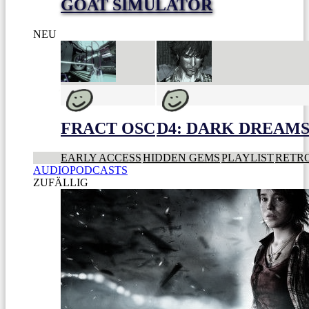
GOAT SIMULATOR
NEU
FRACT OSC
D4: DARK DREAMS 
EARLY ACCESS
HIDDEN GEMS
PLAYLIST
RETR
AUDIOPODCASTS
ZUFÄLLIG