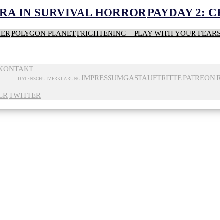
RA IN SURVIVAL HORROR
PAYDAY 2: 
HER
POLYGON PLANET
FRIGHTENING – PLAY WITH YOUR FEAR
KONTAKT
IMPRESSUM
GASTAUFTRITTE
PATREON
DATENSCHUTZERKLÄRUNG
LR
TWITTER