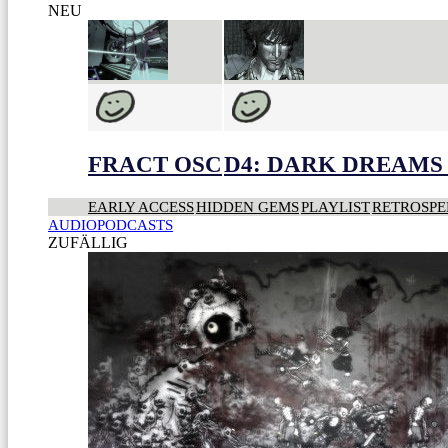
NEU
FRACT OSC
D4: DARK DREAMS 
EARLY ACCESS
HIDDEN GEMS
PLAYLIST
RETROSPE
AUDIOPODCASTS
ZUFÄLLIG