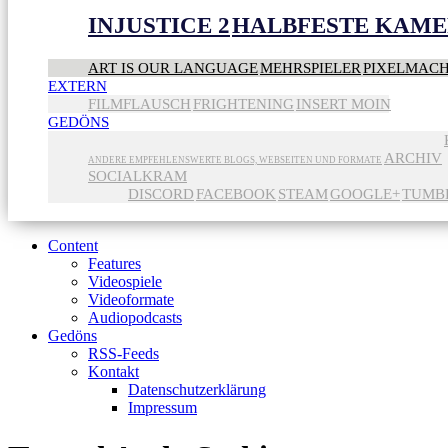
INJUSTICE 2
HALBFESTE KAME
ART IS OUR LANGUAGE
MEHRSPIELER
PIXELMAC
EXTERN
FILMFLAUSCH
FRIGHTENING
INSERT MOIN
GEDÖNS
ARCHIV
ANDERE EMPFEHLENSWERTE BLOGS, WEBSEITEN UND FORMATE
SOCIALKRAM
DISCORD
FACEBOOK
STEAM
GOOGLE+
TUMB
Content
Features
Videospiele
Videoformate
Audiopodcasts
Gedöns
RSS-Feeds
Kontakt
Datenschutzerklärung
Impressum