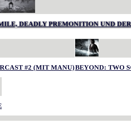
MILE, DEADLY PREMONITION UND DER
RCAST #2 (MIT MANU)
BEYOND: TWO S
E