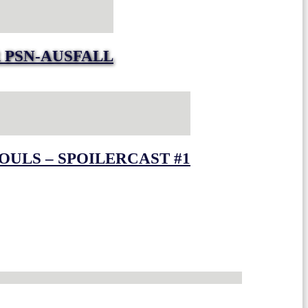
 PSN-AUSFALL
OULS – SPOILERCAST #1