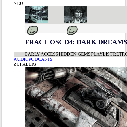
NEU
FRACT OSC
D4: DARK DREAMS 
EARLY ACCESS
HIDDEN GEMS
PLAYLIST
RETR
AUDIOPODCASTS
ZUFÄLLIG