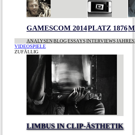
GAMESCOM 2014
PLATZ 1876
M
ANALYSEN
BLOG
ESSAYS
INTERVIEWS
JAHRES
VIDEOSPIELE
ZUFÄLLIG
LIMBUS IN CLIP-ÄSTHETIK