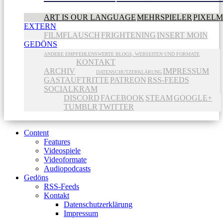
ART IS OUR LANGUAGE
MEHRSPIELER
PIXEL
EXTERN
FILMFLAUSCH
FRIGHTENING
INSERT MOIN
GEDÖNS
ANDERE EMPFEHLENSWERTE BLOGS, WEBSEITEN UND FORMATE
KONTAKT
ARCHIV
IMPRESSUM
DATENSCHUTZERKLÄRUNG
GASTAUFTRITTE
PATREON
RSS-FEEDS
SOCIALKRAM
DISCORD
FACEBOOK
STEAM
GOOGLE+
TUMBLR
TWITTER
Content
Features
Videospiele
Videoformate
Audiopodcasts
Gedöns
RSS-Feeds
Kontakt
Datenschutzerklärung
Impressum