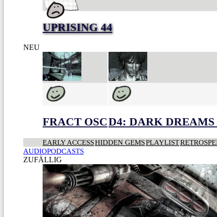
UPRISING 44
NEU
FRACT OSC
D4: DARK DREAMS 
EARLY ACCESS
HIDDEN GEMS
PLAYLIST
RETROSPE
AUDIOPODCASTS
ZUFÄLLIG