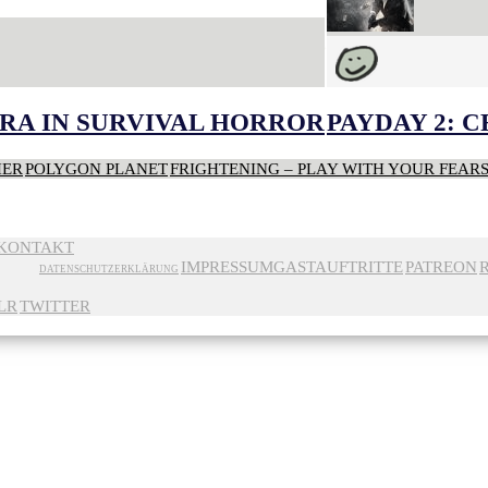
RA IN SURVIVAL HORROR
PAYDAY 2: 
HER
POLYGON PLANET
FRIGHTENING – PLAY WITH YOUR FEAR
KONTAKT
IMPRESSUM
GASTAUFTRITTE
PATREON
DATENSCHUTZERKLÄRUNG
LR
TWITTER