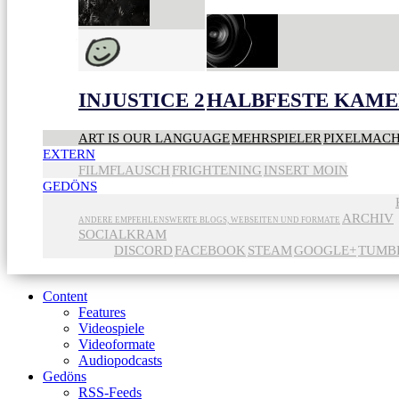
INJUSTICE 2
HALBFESTE KAME
ART IS OUR LANGUAGE
MEHRSPIELER
PIXELMAC
EXTERN
FILMFLAUSCH
FRIGHTENING
INSERT MOIN
GEDÖNS
ARCHIV
ANDERE EMPFEHLENSWERTE BLOGS, WEBSEITEN UND FORMATE
SOCIALKRAM
DISCORD
FACEBOOK
STEAM
GOOGLE+
TUMB
Content
Features
Videospiele
Videoformate
Audiopodcasts
Gedöns
RSS-Feeds