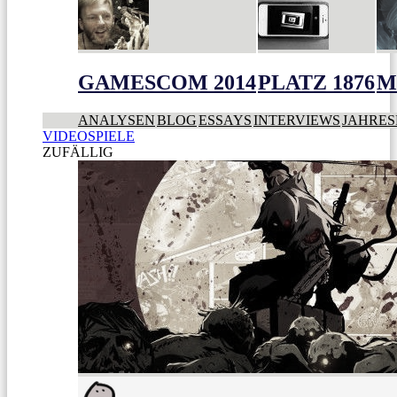
GAMESCOM 2014
PLATZ 1876
M
ANALYSEN
BLOG
ESSAYS
INTERVIEWS
JAHRES
VIDEOSPIELE
ZUFÄLLIG