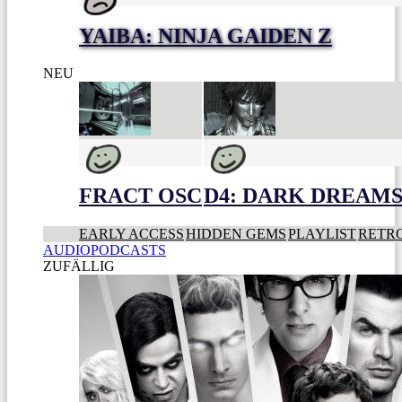
YAIBA: NINJA GAIDEN Z
NEU
FRACT OSC
D4: DARK DREAMS 
EARLY ACCESS
HIDDEN GEMS
PLAYLIST
RETR
AUDIOPODCASTS
ZUFÄLLIG