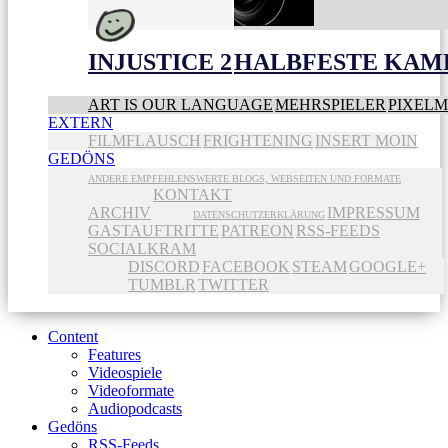
INJUSTICE 2
HALBFESTE KAME
ART IS OUR LANGUAGE
MEHRSPIELER
PIXEL
EXTERN
FILMFLAUSCH
FRIGHTENING
INSERT MOIN
GEDÖNS
ANDERE EMPFEHLENSWERTE BLOGS, WEBSEITEN UND FORMATE
KONTAKT
ARCHIV
IMPRESSUM
DATENSCHUTZERKLÄRUNG
GASTAUFTRITTE
PATREON
RSS-FEEDS
SOCIALKRAM
DISCORD
FACEBOOK
STEAM
GOOGLE+
TUMBLR
TWITTER
Content
Features
Videospiele
Videoformate
Audiopodcasts
Gedöns
RSS-Feeds