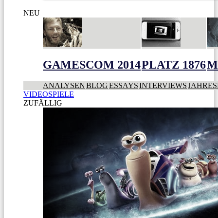
NEU
GAMESCOM 2014
PLATZ 1876
M
ANALYSEN
BLOG
ESSAYS
INTERVIEWS
JAHRES
VIDEOSPIELE
ZUFÄLLIG