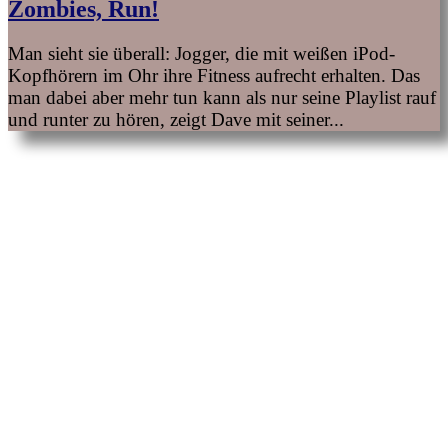
Zombies, Run!
Man sieht sie überall: Jogger, die mit weißen iPod-
Kopfhörern im Ohr ihre Fitness aufrecht erhalten. Das
man dabei aber mehr tun kann als nur seine Playlist rauf
und runter zu hören, zeigt Dave mit seiner...