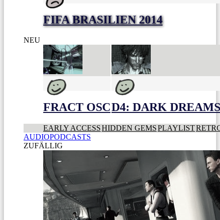
FIFA BRASILIEN 2014
NEU
FRACT OSC
D4: DARK DREAMS 
EARLY ACCESS
HIDDEN GEMS
PLAYLIST
RETR
AUDIOPODCASTS
ZUFÄLLIG