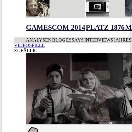
GAMESCOM 2014
PLATZ 1876
M
ANALYSEN
BLOG
ESSAYS
INTERVIEWS
JAHRES
VIDEOSPIELE
ZUFÄLLIG