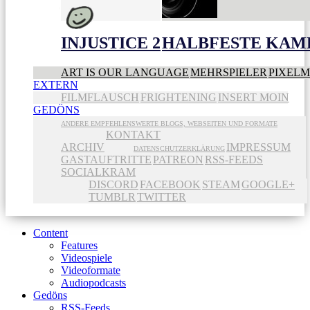
INJUSTICE 2
HALBFESTE KAME
ART IS OUR LANGUAGE
MEHRSPIELER
PIXEL
EXTERN
FILMFLAUSCH
FRIGHTENING
INSERT MOIN
GEDÖNS
ANDERE EMPFEHLENSWERTE BLOGS, WEBSEITEN UND FORMATE
KONTAKT
ARCHIV
IMPRESSUM
DATENSCHUTZERKLÄRUNG
GASTAUFTRITTE
PATREON
RSS-FEEDS
SOCIALKRAM
DISCORD
FACEBOOK
STEAM
GOOGLE+
TUMBLR
TWITTER
Content
Features
Videospiele
Videoformate
Audiopodcasts
Gedöns
RSS-Feeds