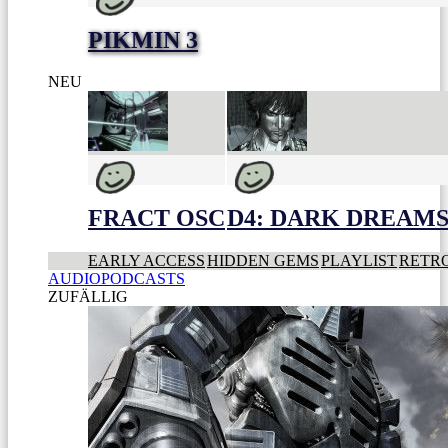
PIKMIN 3
NEU
FRACT OSC
D4: DARK DREAMS 
EARLY ACCESS
HIDDEN GEMS
PLAYLIST
RETR
AUDIOPODCASTS
ZUFÄLLIG