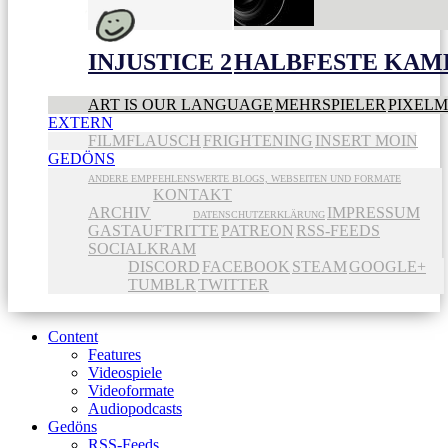
INJUSTICE 2
HALBFESTE KAME
ART IS OUR LANGUAGE
MEHRSPIELER
PIXEL
EXTERN
FILMFLAUSCH
FRIGHTENING
INSERT MOIN
GEDÖNS
ANDERE EMPFEHLENSWERTE BLOGS, WEBSEITEN UND FORMATE
KONTAKT
ARCHIV
IMPRESSUM
DATENSCHUTZERKLÄRUNG
GASTAUFTRITTE
PATREON
RSS-FEEDS
SOCIALKRAM
DISCORD
FACEBOOK
STEAM
GOOGLE+
TUMBLR
TWITTER
Content
Features
Videospiele
Videoformate
Audiopodcasts
Gedöns
RSS-Feeds