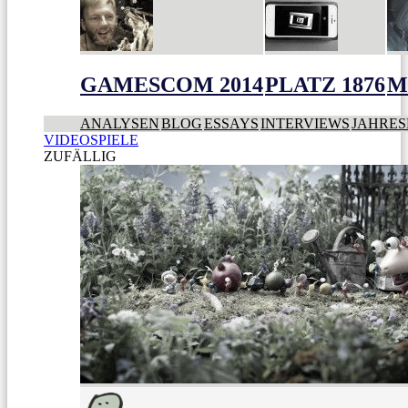
GAMESCOM 2014
PLATZ 1876
M
ANALYSEN
BLOG
ESSAYS
INTERVIEWS
JAHRES
VIDEOSPIELE
ZUFÄLLIG