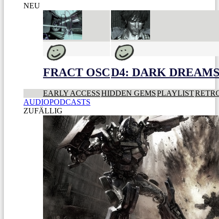
NEU
FRACT OSC
D4: DARK DREAMS 
EARLY ACCESS
HIDDEN GEMS
PLAYLIST
RETR
AUDIOPODCASTS
ZUFÄLLIG