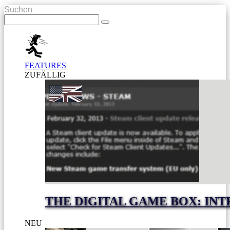
Suchen
FEATURES
ZUFÄLLIG
THE DIGITAL GAME BOX: IN
NEU