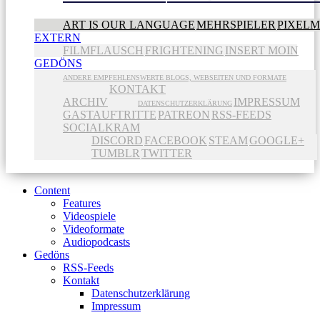
ART IS OUR LANGUAGE
MEHRSPIELER
PIXEL
EXTERN
FILMFLAUSCH
FRIGHTENING
INSERT MOIN
GEDÖNS
ANDERE EMPFEHLENSWERTE BLOGS, WEBSEITEN UND FORMATE
KONTAKT
ARCHIV
IMPRESSUM
DATENSCHUTZERKLÄRUNG
GASTAUFTRITTE
PATREON
RSS-FEEDS
SOCIALKRAM
DISCORD
FACEBOOK
STEAM
GOOGLE+
TUMBLR
TWITTER
Content
Features
Videospiele
Videoformate
Audiopodcasts
Gedöns
RSS-Feeds
Kontakt
Datenschutzerklärung
Impressum