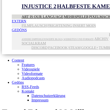
INJUSTICE 2
HALBFESTE KAME
ART IS OUR LANGUAGE
MEHRSPIELER
PIXELMAC
EXTERN
FILMFLAUSCH
FRIGHTENING
INSERT MOIN
GEDÖNS
ARCHIV
ANDERE EMPFEHLENSWERTE BLOGS, WEBSEITEN UND FORMATE
SOCIALKRAM
DISCORD
FACEBOOK
STEAM
GOOGLE+
TUMB
Content
Features
Videospiele
Videoformate
Audiopodcasts
Gedöns
RSS-Feeds
Kontakt
Datenschutzerklärung
Impressum