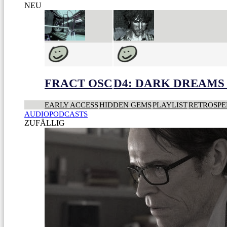
NEU
FRACT OSC
D4: DARK DREAMS 
EARLY ACCESS
HIDDEN GEMS
PLAYLIST
RETROSPE
AUDIOPODCASTS
ZUFÄLLIG