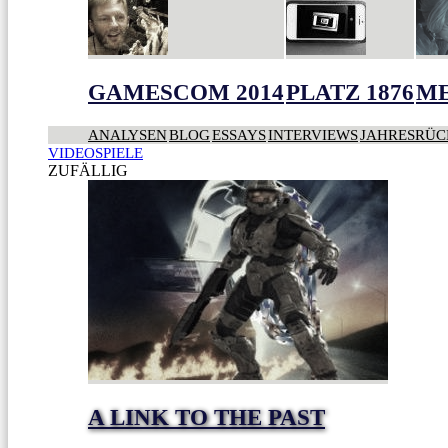
GAMESCOM 2014
PLATZ 1876
ME
ANALYSEN
BLOG
ESSAYS
INTERVIEWS
JAHRESRÜC
VIDEOSPIELE
ZUFÄLLIG
A LINK TO THE PAST