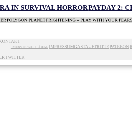
RA IN SURVIVAL HORROR
PAYDAY 2: 
HER
POLYGON PLANET
FRIGHTENING – PLAY WITH YOUR FEAR
KONTAKT
IMPRESSUM
GASTAUFTRITTE
PATREON
DATENSCHUTZERKLÄRUNG
LR
TWITTER