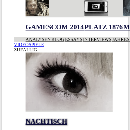
GAMESCOM 2014
PLATZ 1876
M
ANALYSEN
BLOG
ESSAYS
INTERVIEWS
JAHRES
VIDEOSPIELE
ZUFÄLLIG
NACHTISCH