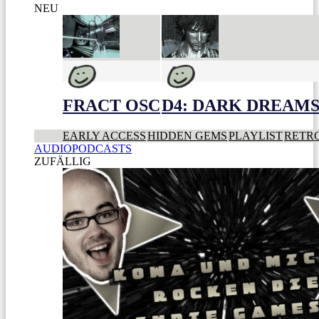
NEU
FRACT OSC
D4: DARK DREAMS 
EARLY ACCESS
HIDDEN GEMS
PLAYLIST
RETR
AUDIOPODCASTS
ZUFÄLLIG