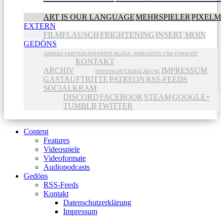
ART IS OUR LANGUAGE
MEHRSPIELER
PIXEL
EXTERN
FILMFLAUSCH
FRIGHTENING
INSERT MOIN
GEDÖNS
ANDERE EMPFEHLENSWERTE BLOGS, WEBSEITEN UND FORMATE
KONTAKT
ARCHIV
IMPRESSUM
DATENSCHUTZERKLÄRUNG
GASTAUFTRITTE
PATREON
RSS-FEEDS
SOCIALKRAM
DISCORD
FACEBOOK
STEAM
GOOGLE+
TUMBLR
TWITTER
Content
Features
Videospiele
Videoformate
Audiopodcasts
Gedöns
RSS-Feeds
Kontakt
Datenschutzerklärung
Impressum