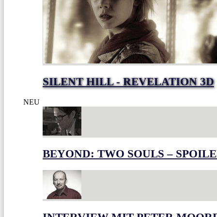
SILENT HILL - REVELATION 3D
NEU
BEYOND: TWO SOULS – SPOILE