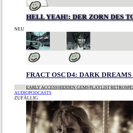
HELL YEAH!: DER ZORN DES 
NEU
FRACT OSC
D4: DARK DREAMS 
EARLY ACCESS
HIDDEN GEMS
PLAYLIST
RETROSPE
AUDIOPODCASTS
ZUFÄLLIG