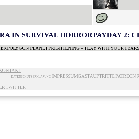
RA IN SURVIVAL HORROR
PAYDAY 2: 
HER
POLYGON PLANET
FRIGHTENING – PLAY WITH YOUR FEAR
KONTAKT
IMPRESSUM
GASTAUFTRITTE
PATREON
DATENSCHUTZERKLÄRUNG
LR
TWITTER