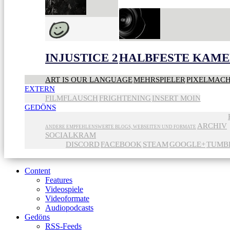
INJUSTICE 2
HALBFESTE KAME
ART IS OUR LANGUAGE
MEHRSPIELER
PIXELMAC
EXTERN
FILMFLAUSCH
FRIGHTENING
INSERT MOIN
GEDÖNS
ARCHIV
ANDERE EMPFEHLENSWERTE BLOGS, WEBSEITEN UND FORMATE
SOCIALKRAM
DISCORD
FACEBOOK
STEAM
GOOGLE+
TUMB
Content
Features
Videospiele
Videoformate
Audiopodcasts
Gedöns
RSS-Feeds