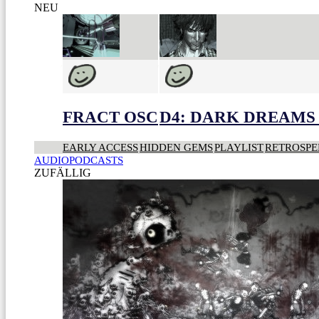
NEU
FRACT OSC
D4: DARK DREAMS 
EARLY ACCESS
HIDDEN GEMS
PLAYLIST
RETROSPE
AUDIOPODCASTS
ZUFÄLLIG