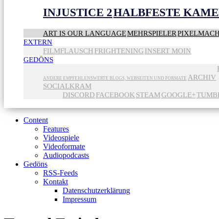
INJUSTICE 2
HALBFESTE KAME
ART IS OUR LANGUAGE
MEHRSPIELER
PIXELMAC
EXTERN
FILMFLAUSCH
FRIGHTENING
INSERT MOIN
GEDÖNS
ARCHIV
ANDERE EMPFEHLENSWERTE BLOGS, WEBSEITEN UND FORMATE
SOCIALKRAM
DISCORD
FACEBOOK
STEAM
GOOGLE+
TUMB
Content
Features
Videospiele
Videoformate
Audiopodcasts
Gedöns
RSS-Feeds
Kontakt
Datenschutzerklärung
Impressum