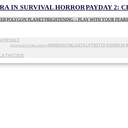
RA IN SURVIVAL HORROR
PAYDAY 2: 
HER
POLYGON PLANET
FRIGHTENING – PLAY WITH YOUR FEAR
KONTAKT
IMPRESSUM
GASTAUFTRITTE
PATREON
DATENSCHUTZERKLÄRUNG
LR
TWITTER