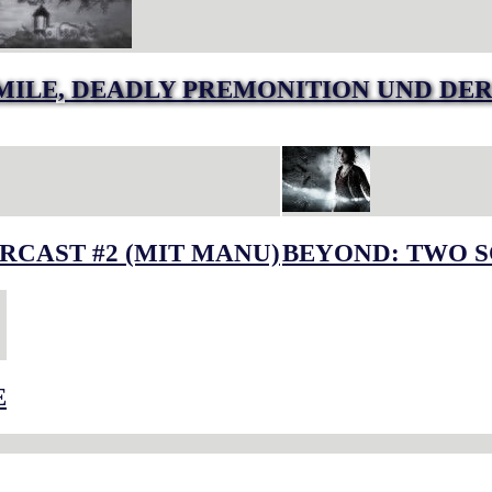
MILE, DEADLY PREMONITION UND DER
RCAST #2 (MIT MANU)
BEYOND: TWO S
E