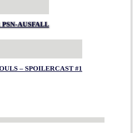
 PSN-AUSFALL
OULS – SPOILERCAST #1