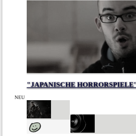
"JAPANISCHE HORRORSPIELE
NEU