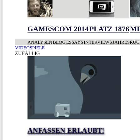
GAMESCOM 2014
PLATZ 1876
ME
ANALYSEN
BLOG
ESSAYS
INTERVIEWS
JAHRESRÜC
VIDEOSPIELE
ZUFÄLLIG
ANFASSEN ERLAUBT!