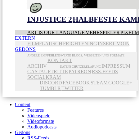
INJUSTICE 2
HALBFESTE KAME
ART IS OUR LANGUAGE
MEHRSPIELER
PIXEL
EXTERN
FILMFLAUSCH
FRIGHTENING
INSERT MOIN
GEDÖNS
ANDERE EMPFEHLENSWERTE BLOGS, WEBSEITEN UND FORMATE
KONTAKT
ARCHIV
IMPRESSUM
DATENSCHUTZERKLÄRUNG
GASTAUFTRITTE
PATREON
RSS-FEEDS
SOCIALKRAM
DISCORD
FACEBOOK
STEAM
GOOGLE+
TUMBLR
TWITTER
Content
Features
Videospiele
Videoformate
Audiopodcasts
Gedöns
RSS-Feeds