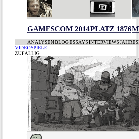
GAMESCOM 2014
PLATZ 1876
M
ANALYSEN
BLOG
ESSAYS
INTERVIEWS
JAHRES
VIDEOSPIELE
ZUFÄLLIG