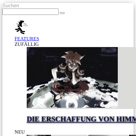
Suchen
FEATURES
ZUFÄLLIG
DIE ERSCHAFFUNG VON HIM
NEU