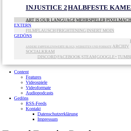
INJUSTICE 2
HALBFESTE KAME
ART IS OUR LANGUAGE
MEHRSPIELER
PIXELMAC
EXTERN
FILMFLAUSCH
FRIGHTENING
INSERT MOIN
GEDÖNS
ARCHIV
ANDERE EMPFEHLENSWERTE BLOGS, WEBSEITEN UND FORMATE
SOCIALKRAM
DISCORD
FACEBOOK
STEAM
GOOGLE+
TUMB
Content
Features
Videospiele
Videoformate
Audiopodcasts
Gedöns
RSS-Feeds
Kontakt
Datenschutzerklärung
Impressum