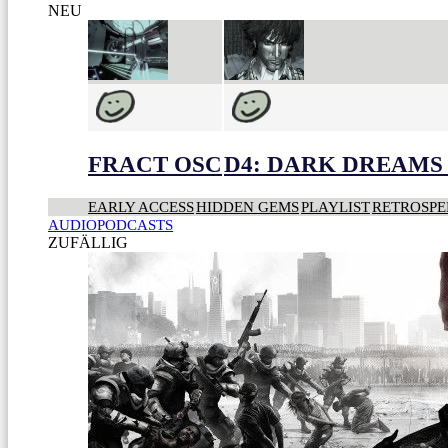
NEU
FRACT OSC
D4: DARK DREAMS 
EARLY ACCESS
HIDDEN GEMS
PLAYLIST
RETROSPE
AUDIOPODCASTS
ZUFÄLLIG