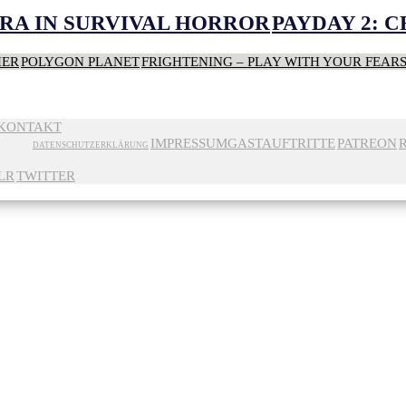
RA IN SURVIVAL HORROR
PAYDAY 2: 
HER
POLYGON PLANET
FRIGHTENING – PLAY WITH YOUR FEAR
KONTAKT
IMPRESSUM
GASTAUFTRITTE
PATREON
DATENSCHUTZERKLÄRUNG
LR
TWITTER