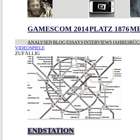
GAMESCOM 2014
PLATZ 1876
ME
ANALYSEN
BLOG
ESSAYS
INTERVIEWS
JAHRESRÜC
VIDEOSPIELE
ZUFÄLLIG
ENDSTATION