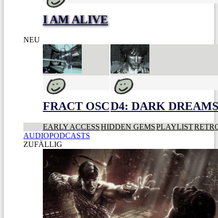
I AM ALIVE
NEU
FRACT OSC
D4: DARK DREAMS 
EARLY ACCESS
HIDDEN GEMS
PLAYLIST
RETR
AUDIOPODCASTS
ZUFÄLLIG