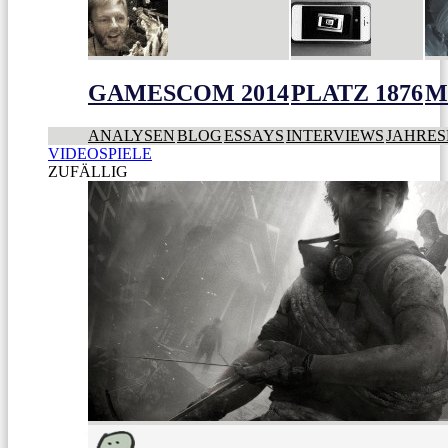
GAMESCOM 2014
PLATZ 1876
M
ANALYSEN
BLOG
ESSAYS
INTERVIEWS
JAHRES
VIDEOSPIELE
ZUFÄLLIG