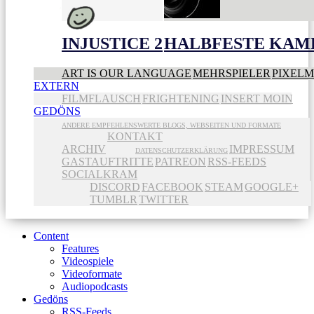
INJUSTICE 2
HALBFESTE KAME
ART IS OUR LANGUAGE
MEHRSPIELER
PIXEL
EXTERN
FILMFLAUSCH
FRIGHTENING
INSERT MOIN
GEDÖNS
ANDERE EMPFEHLENSWERTE BLOGS, WEBSEITEN UND FORMATE
KONTAKT
ARCHIV
IMPRESSUM
DATENSCHUTZERKLÄRUNG
GASTAUFTRITTE
PATREON
RSS-FEEDS
SOCIALKRAM
DISCORD
FACEBOOK
STEAM
GOOGLE+
TUMBLR
TWITTER
Content
Features
Videospiele
Videoformate
Audiopodcasts
Gedöns
RSS-Feeds