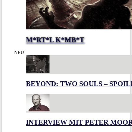
M*RT*L K*MB*T
NEU
BEYOND: TWO SOULS – SPOIL
INTERVIEW MIT PETER MOO