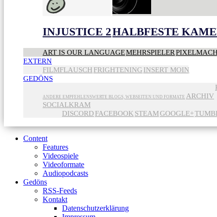
INJUSTICE 2
HALBFESTE KAME
ART IS OUR LANGUAGE
MEHRSPIELER
PIXELMAC
EXTERN
FILMFLAUSCH
FRIGHTENING
INSERT MOIN
GEDÖNS
ARCHIV
ANDERE EMPFEHLENSWERTE BLOGS, WEBSEITEN UND FORMATE
SOCIALKRAM
DISCORD
FACEBOOK
STEAM
GOOGLE+
TUMB
Content
Features
Videospiele
Videoformate
Audiopodcasts
Gedöns
RSS-Feeds
Kontakt
Datenschutzerklärung
Impressum