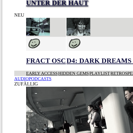
UNTER DER HAUT
NEU
FRACT OSC
D4: DARK DREAMS 
EARLY ACCESS
HIDDEN GEMS
PLAYLIST
RETROSPE
AUDIOPODCASTS
ZUFÄLLIG