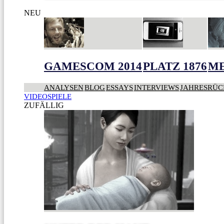
NEU
GAMESCOM 2014
PLATZ 1876
ME
ANALYSEN
BLOG
ESSAYS
INTERVIEWS
JAHRESRÜC
VIDEOSPIELE
ZUFÄLLIG