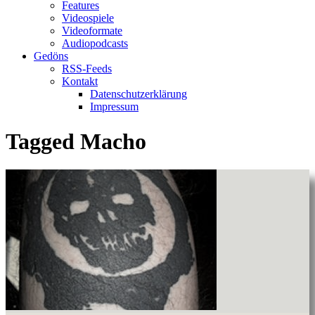
Features
Videospiele
Videoformate
Audiopodcasts
Gedöns
RSS-Feeds
Kontakt
Datenschutzerklärung
Impressum
Tagged
Macho