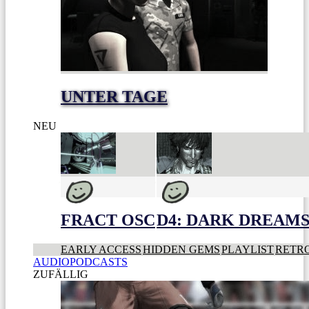
UNTER TAGE
NEU
FRACT OSC
D4: DARK DREAMS 
EARLY ACCESS
HIDDEN GEMS
PLAYLIST
RETR
AUDIOPODCASTS
ZUFÄLLIG