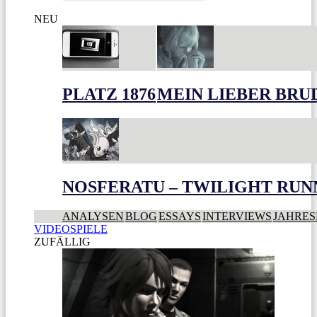
NEU
PLATZ 1876
MEIN LIEBER BRU
NOSFERATU – TWILIGHT RUN
ANALYSEN
BLOG
ESSAYS
INTERVIEWS
JAHRES
VIDEOSPIELE
ZUFÄLLIG