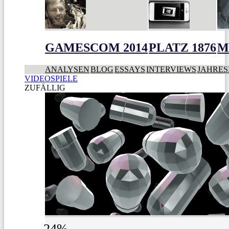
GAMESCOM 2014
PLATZ 1876
M
ANALYSEN
BLOG
ESSAYS
INTERVIEWS
JAHRES
VIDEOSPIELE
ZUFÄLLIG
24%