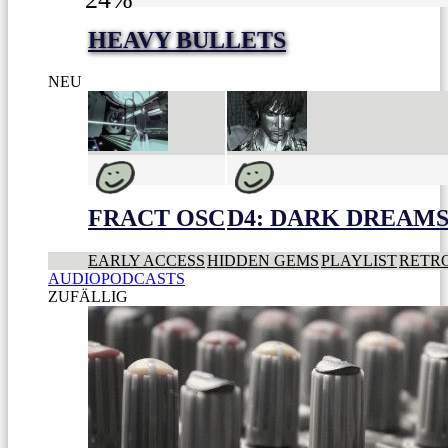
HEAVY BULLETS
NEU
FRACT OSC
D4: DARK DREAMS 
EARLY ACCESS
HIDDEN GEMS
PLAYLIST
RETR
AUDIOPODCASTS
ZUFÄLLIG