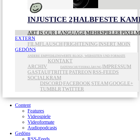
INJUSTICE 2
HALBFESTE KAME
ART IS OUR LANGUAGE
MEHRSPIELER
PIXEL
EXTERN
FILMFLAUSCH
FRIGHTENING
INSERT MOIN
GEDÖNS
ANDERE EMPFEHLENSWERTE BLOGS, WEBSEITEN UND FORMATE
KONTAKT
ARCHIV
IMPRESSUM
DATENSCHUTZERKLÄRUNG
GASTAUFTRITTE
PATREON
RSS-FEEDS
SOCIALKRAM
DISCORD
FACEBOOK
STEAM
GOOGLE+
TUMBLR
TWITTER
Content
Features
Videospiele
Videoformate
Audiopodcasts
Gedöns
RSS-Feeds