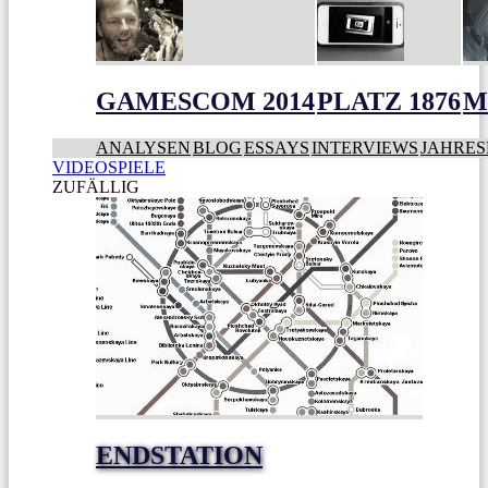
GAMESCOM 2014
PLATZ 1876
M
ANALYSEN
BLOG
ESSAYS
INTERVIEWS
JAHRES
VIDEOSPIELE
ZUFÄLLIG
ENDSTATION