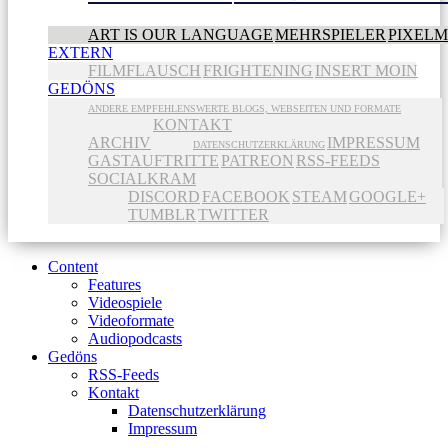
ART IS OUR LANGUAGE
MEHRSPIELER
PIXEL
EXTERN
FILMFLAUSCH
FRIGHTENING
INSERT MOIN
GEDÖNS
ANDERE EMPFEHLENSWERTE BLOGS, WEBSEITEN UND FORMATE
KONTAKT
ARCHIV
IMPRESSUM
DATENSCHUTZERKLÄRUNG
GASTAUFTRITTE
PATREON
RSS-FEEDS
SOCIALKRAM
DISCORD
FACEBOOK
STEAM
GOOGLE+
TUMBLR
TWITTER
Content
Features
Videospiele
Videoformate
Audiopodcasts
Gedöns
RSS-Feeds
Kontakt
Datenschutzerklärung
Impressum