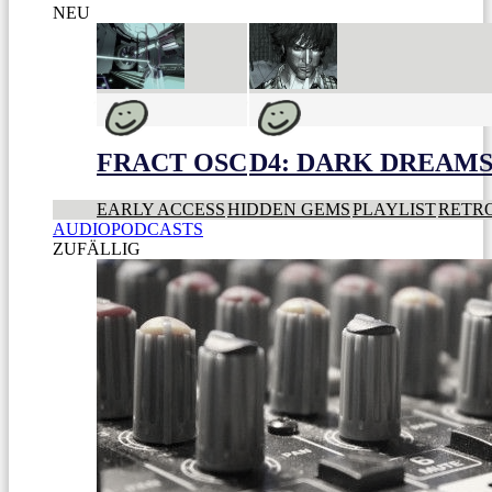
NEU
FRACT OSC
D4: DARK DREAMS 
EARLY ACCESS
HIDDEN GEMS
PLAYLIST
RETR
AUDIOPODCASTS
ZUFÄLLIG