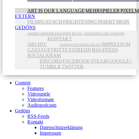
ART IS OUR LANGUAGE
MEHRSPIELER
PIXEL
EXTERN
FILMFLAUSCH
FRIGHTENING
INSERT MOIN
GEDÖNS
ANDERE EMPFEHLENSWERTE BLOGS, WEBSEITEN UND FORMATE
KONTAKT
ARCHIV
IMPRESSUM
DATENSCHUTZERKLÄRUNG
GASTAUFTRITTE
PATREON
RSS-FEEDS
SOCIALKRAM
DISCORD
FACEBOOK
STEAM
GOOGLE+
TUMBLR
TWITTER
Content
Features
Videospiele
Videoformate
Audiopodcasts
Gedöns
RSS-Feeds
Kontakt
Datenschutzerklärung
Impressum