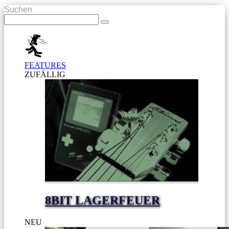
Suchen
FEATURES
ZUFÄLLIG
8BIT LAGERFEUER
NEU