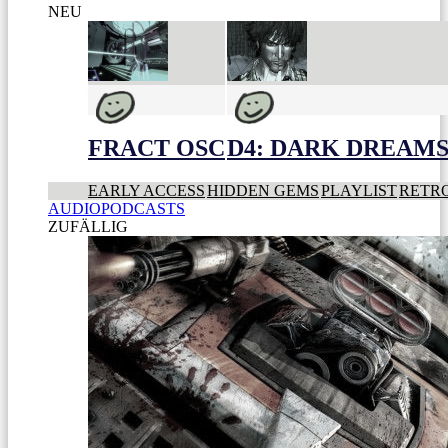
NEU
FRACT OSC
D4: DARK DREAMS 
EARLY ACCESS
HIDDEN GEMS
PLAYLIST
RETR
AUDIOPODCASTS
ZUFÄLLIG