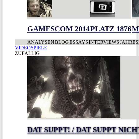
GAMESCOM 2014
PLATZ 1876
M
ANALYSEN
BLOG
ESSAYS
INTERVIEWS
JAHRES
VIDEOSPIELE
ZUFÄLLIG
DAT SUPPT! / DAT SUPPT NICH