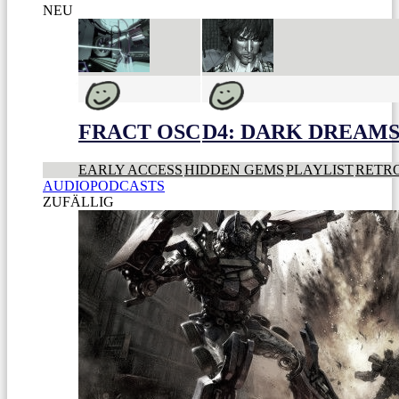
NEU
FRACT OSC
D4: DARK DREAMS 
EARLY ACCESS
HIDDEN GEMS
PLAYLIST
RETR
AUDIOPODCASTS
ZUFÄLLIG