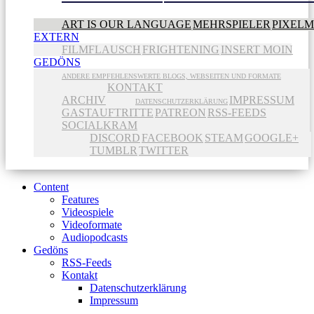
ART IS OUR LANGUAGE
MEHRSPIELER
PIXEL
EXTERN
FILMFLAUSCH
FRIGHTENING
INSERT MOIN
GEDÖNS
ANDERE EMPFEHLENSWERTE BLOGS, WEBSEITEN UND FORMATE
KONTAKT
ARCHIV
IMPRESSUM
DATENSCHUTZERKLÄRUNG
GASTAUFTRITTE
PATREON
RSS-FEEDS
SOCIALKRAM
DISCORD
FACEBOOK
STEAM
GOOGLE+
TUMBLR
TWITTER
Content
Features
Videospiele
Videoformate
Audiopodcasts
Gedöns
RSS-Feeds
Kontakt
Datenschutzerklärung
Impressum