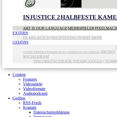
INJUSTICE 2
HALBFESTE KAME
ART IS OUR LANGUAGE
MEHRSPIELER
PIXELMAC
EXTERN
FILMFLAUSCH
FRIGHTENING
INSERT MOIN
GEDÖNS
ARCHIV
ANDERE EMPFEHLENSWERTE BLOGS, WEBSEITEN UND FORMATE
SOCIALKRAM
DISCORD
FACEBOOK
STEAM
GOOGLE+
TUMB
Content
Features
Videospiele
Videoformate
Audiopodcasts
Gedöns
RSS-Feeds
Kontakt
Datenschutzerklärung
Impressum