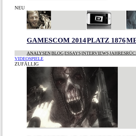
NEU
GAMESCOM 2014
PLATZ 1876
ME
ANALYSEN
BLOG
ESSAYS
INTERVIEWS
JAHRESRÜC
VIDEOSPIELE
ZUFÄLLIG