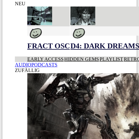
NEU
FRACT OSC
D4: DARK DREAMS 
EARLY ACCESS
HIDDEN GEMS
PLAYLIST
RETR
AUDIOPODCASTS
ZUFÄLLIG