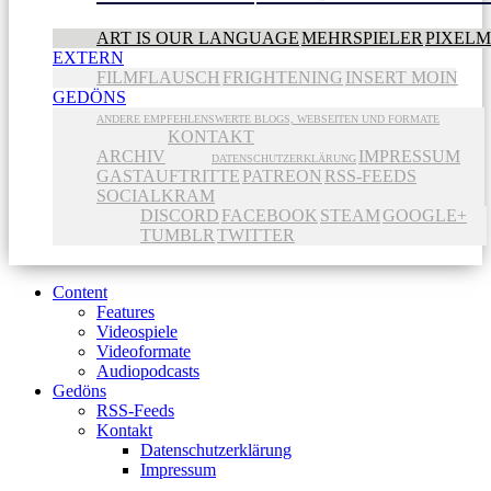
ART IS OUR LANGUAGE
MEHRSPIELER
PIXEL
EXTERN
FILMFLAUSCH
FRIGHTENING
INSERT MOIN
GEDÖNS
ANDERE EMPFEHLENSWERTE BLOGS, WEBSEITEN UND FORMATE
KONTAKT
ARCHIV
IMPRESSUM
DATENSCHUTZERKLÄRUNG
GASTAUFTRITTE
PATREON
RSS-FEEDS
SOCIALKRAM
DISCORD
FACEBOOK
STEAM
GOOGLE+
TUMBLR
TWITTER
Content
Features
Videospiele
Videoformate
Audiopodcasts
Gedöns
RSS-Feeds
Kontakt
Datenschutzerklärung
Impressum