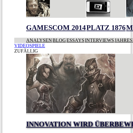
GAMESCOM 2014
PLATZ 1876
M
ANALYSEN
BLOG
ESSAYS
INTERVIEWS
JAHRES
VIDEOSPIELE
ZUFÄLLIG
INNOVATION WIRD ÜBERBEW