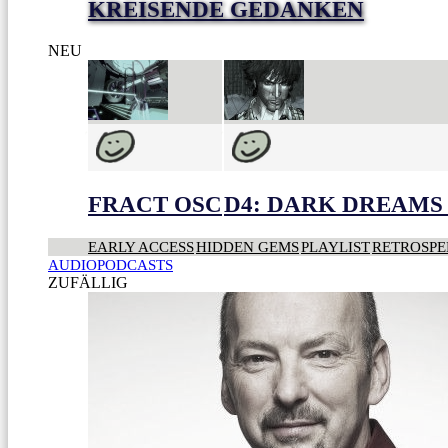
KREISENDE GEDANKEN
NEU
FRACT OSC
D4: DARK DREAMS 
EARLY ACCESS
HIDDEN GEMS
PLAYLIST
RETROSPE
AUDIOPODCASTS
ZUFÄLLIG