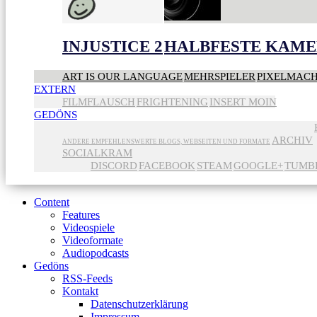
INJUSTICE 2
HALBFESTE KAME
ART IS OUR LANGUAGE
MEHRSPIELER
PIXELMAC
EXTERN
FILMFLAUSCH
FRIGHTENING
INSERT MOIN
GEDÖNS
ARCHIV
ANDERE EMPFEHLENSWERTE BLOGS, WEBSEITEN UND FORMATE
SOCIALKRAM
DISCORD
FACEBOOK
STEAM
GOOGLE+
TUMB
Content
Features
Videospiele
Videoformate
Audiopodcasts
Gedöns
RSS-Feeds
Kontakt
Datenschutzerklärung
Impressum