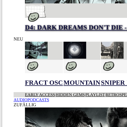
D4: DARK DREAMS DON'T DIE -
NEU
FRACT OSC
MOUNTAIN
SNIPER 
EARLY ACCESS
HIDDEN GEMS
PLAYLIST
RETROSPE
AUDIOPODCASTS
ZUFÄLLIG