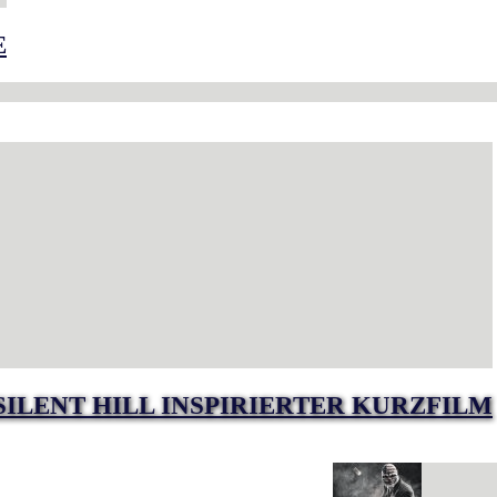
E
SILENT HILL INSPIRIERTER KURZFILM