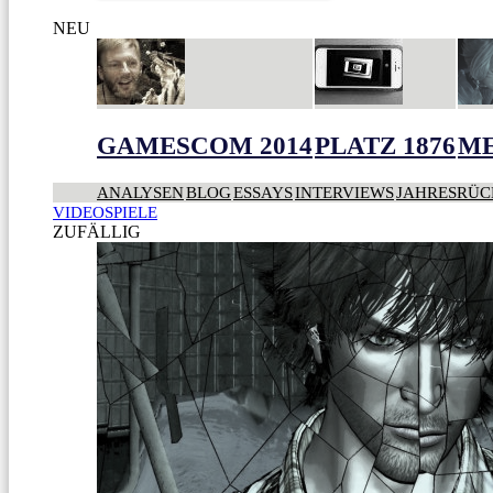
NEU
GAMESCOM 2014
PLATZ 1876
ME
ANALYSEN
BLOG
ESSAYS
INTERVIEWS
JAHRESRÜC
VIDEOSPIELE
ZUFÄLLIG