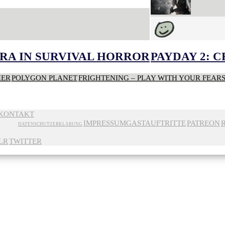
RA IN SURVIVAL HORROR
PAYDAY 2: 
HER
POLYGON PLANET
FRIGHTENING – PLAY WITH YOUR FEAR
KONTAKT
IMPRESSUM
GASTAUFTRITTE
PATREON
DATENSCHUTZERKLÄRUNG
LR
TWITTER