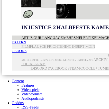
INJUSTICE 2
HALBFESTE KAME
ART IS OUR LANGUAGE
MEHRSPIELER
PIXELMAC
EXTERN
FILMFLAUSCH
FRIGHTENING
INSERT MOIN
GEDÖNS
ARCHIV
ANDERE EMPFEHLENSWERTE BLOGS, WEBSEITEN UND FORMATE
SOCIALKRAM
DISCORD
FACEBOOK
STEAM
GOOGLE+
TUMB
Content
Features
Videospiele
Videoformate
Audiopodcasts
Gedöns
RSS-Feeds