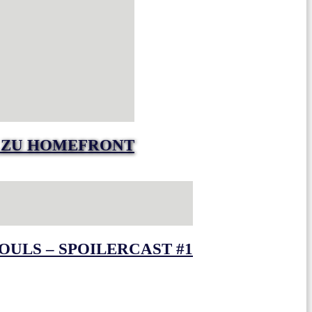
R ZU HOMEFRONT
OULS – SPOILERCAST #1