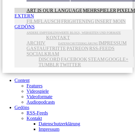
ART IS OUR LANGUAGE
MEHRSPIELER
PIXEL
EXTERN
FILMFLAUSCH
FRIGHTENING
INSERT MOIN
GEDÖNS
ANDERE EMPFEHLENSWERTE BLOGS, WEBSEITEN UND FORMATE
KONTAKT
ARCHIV
IMPRESSUM
DATENSCHUTZERKLÄRUNG
GASTAUFTRITTE
PATREON
RSS-FEEDS
SOCIALKRAM
DISCORD
FACEBOOK
STEAM
GOOGLE+
TUMBLR
TWITTER
Content
Features
Videospiele
Videoformate
Audiopodcasts
Gedöns
RSS-Feeds
Kontakt
Datenschutzerklärung
Impressum