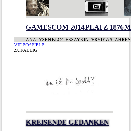
GAMESCOM 2014
PLATZ 1876
M
ANALYSEN
BLOG
ESSAYS
INTERVIEWS
JAHRES
VIDEOSPIELE
ZUFÄLLIG
KREISENDE GEDANKEN