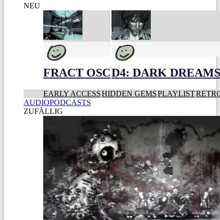
NEU
FRACT OSC
D4: DARK DREAMS 
EARLY ACCESS
HIDDEN GEMS
PLAYLIST
RETR
AUDIOPODCASTS
ZUFÄLLIG