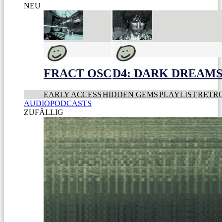
NEU
FRACT OSC
D4: DARK DREAMS 
EARLY ACCESS
HIDDEN GEMS
PLAYLIST
RETR
AUDIOPODCASTS
ZUFÄLLIG