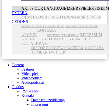
ART IS OUR LANGUAGE
MEHRSPIELER
PIXEL
EXTERN
FILMFLAUSCH
FRIGHTENING
INSERT MOIN
GEDÖNS
ANDERE EMPFEHLENSWERTE BLOGS, WEBSEITEN UND FORMATE
KONTAKT
ARCHIV
IMPRESSUM
DATENSCHUTZERKLÄRUNG
GASTAUFTRITTE
PATREON
RSS-FEEDS
SOCIALKRAM
DISCORD
FACEBOOK
STEAM
GOOGLE+
TUMBLR
TWITTER
Content
Features
Videospiele
Videoformate
Audiopodcasts
Gedöns
RSS-Feeds
Kontakt
Datenschutzerklärung
Impressum