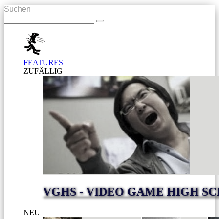
Suchen
FEATURES
ZUFÄLLIG
VGHS - VIDEO GAME HIGH S
NEU