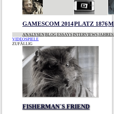
GAMESCOM 2014
PLATZ 1876
M
ANALYSEN
BLOG
ESSAYS
INTERVIEWS
JAHRES
VIDEOSPIELE
ZUFÄLLIG
FISHERMAN´S FRIEND