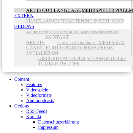
ART IS OUR LANGUAGE
MEHRSPIELER
PIXEL
EXTERN
FILMFLAUSCH
FRIGHTENING
INSERT MOIN
GEDÖNS
ANDERE EMPFEHLENSWERTE BLOGS, WEBSEITEN UND FORMATE
KONTAKT
ARCHIV
IMPRESSUM
DATENSCHUTZERKLÄRUNG
GASTAUFTRITTE
PATREON
RSS-FEEDS
SOCIALKRAM
DISCORD
FACEBOOK
STEAM
GOOGLE+
TUMBLR
TWITTER
Content
Features
Videospiele
Videoformate
Audiopodcasts
Gedöns
RSS-Feeds
Kontakt
Datenschutzerklärung
Impressum