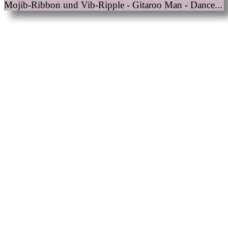
Mojib-Ribbon und Vib-Ripple - Gitaroo Man - Dance...