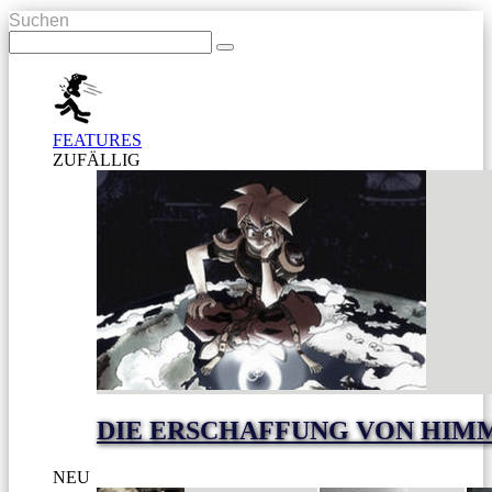
Suchen
FEATURES
ZUFÄLLIG
DIE ERSCHAFFUNG VON HIM
NEU