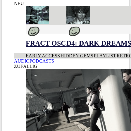
NEU
FRACT OSC
D4: DARK DREAMS 
EARLY ACCESS
HIDDEN GEMS
PLAYLIST
RETR
AUDIOPODCASTS
ZUFÄLLIG