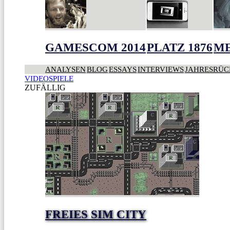
GAMESCOM 2014
PLATZ 1876
ME
ANALYSEN
BLOG
ESSAYS
INTERVIEWS
JAHRESRÜC
VIDEOSPIELE
ZUFÄLLIG
FREIES SIM CITY