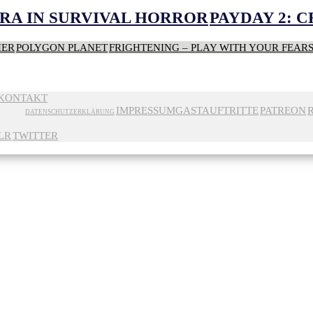
RA IN SURVIVAL HORROR
PAYDAY 2: 
HER
POLYGON PLANET
FRIGHTENING – PLAY WITH YOUR FEAR
KONTAKT
IMPRESSUM
GASTAUFTRITTE
PATREON
DATENSCHUTZERKLÄRUNG
LR
TWITTER