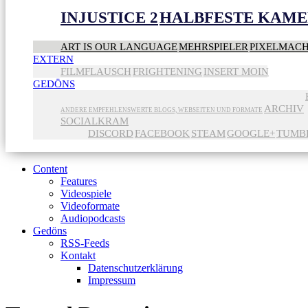
INJUSTICE 2
HALBFESTE KAME
ART IS OUR LANGUAGE
MEHRSPIELER
PIXELMAC
EXTERN
FILMFLAUSCH
FRIGHTENING
INSERT MOIN
GEDÖNS
ARCHIV
ANDERE EMPFEHLENSWERTE BLOGS, WEBSEITEN UND FORMATE
SOCIALKRAM
DISCORD
FACEBOOK
STEAM
GOOGLE+
TUMB
Content
Features
Videospiele
Videoformate
Audiopodcasts
Gedöns
RSS-Feeds
Kontakt
Datenschutzerklärung
Impressum