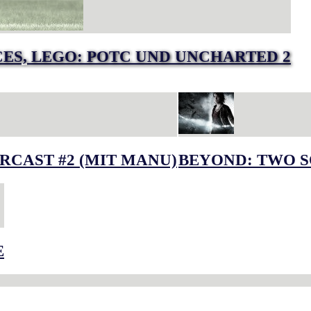
RCES, LEGO: POTC UND UNCHARTED 2
RCAST #2 (MIT MANU)
BEYOND: TWO S
E