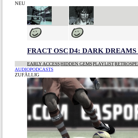
NEU
FRACT OSC
D4: DARK DREAMS 
EARLY ACCESS
HIDDEN GEMS
PLAYLIST
RETROSPE
AUDIOPODCASTS
ZUFÄLLIG