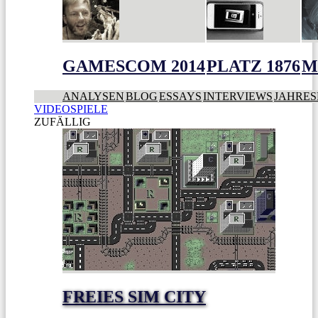
GAMESCOM 2014
PLATZ 1876
M
ANALYSEN
BLOG
ESSAYS
INTERVIEWS
JAHRES
VIDEOSPIELE
ZUFÄLLIG
FREIES SIM CITY