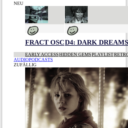
NEU
FRACT OSC
D4: DARK DREAMS 
EARLY ACCESS
HIDDEN GEMS
PLAYLIST
RETR
AUDIOPODCASTS
ZUFÄLLIG