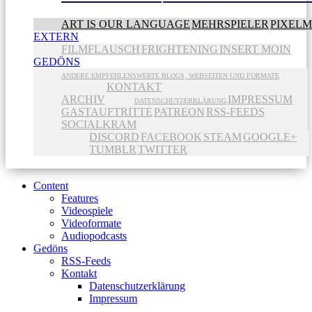
ART IS OUR LANGUAGE
MEHRSPIELER
PIXEL
EXTERN
FILMFLAUSCH
FRIGHTENING
INSERT MOIN
GEDÖNS
ANDERE EMPFEHLENSWERTE BLOGS, WEBSEITEN UND FORMATE
KONTAKT
ARCHIV
IMPRESSUM
DATENSCHUTZERKLÄRUNG
GASTAUFTRITTE
PATREON
RSS-FEEDS
SOCIALKRAM
DISCORD
FACEBOOK
STEAM
GOOGLE+
TUMBLR
TWITTER
Content
Features
Videospiele
Videoformate
Audiopodcasts
Gedöns
RSS-Feeds
Kontakt
Datenschutzerklärung
Impressum