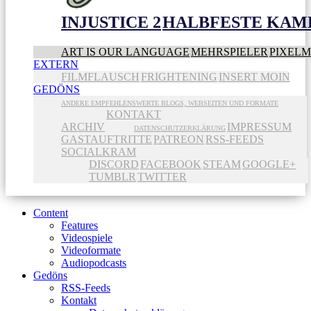
INJUSTICE 2
HALBFESTE KAME
ART IS OUR LANGUAGE
MEHRSPIELER
PIXEL
EXTERN
FILMFLAUSCH
FRIGHTENING
INSERT MOIN
GEDÖNS
ANDERE EMPFEHLENSWERTE BLOGS, WEBSEITEN UND FORMATE
KONTAKT
ARCHIV
IMPRESSUM
DATENSCHUTZERKLÄRUNG
GASTAUFTRITTE
PATREON
RSS-FEEDS
SOCIALKRAM
DISCORD
FACEBOOK
STEAM
GOOGLE+
TUMBLR
TWITTER
Content
Features
Videospiele
Videoformate
Audiopodcasts
Gedöns
RSS-Feeds
Kontakt