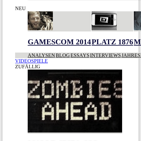
NEU
GAMESCOM 2014
PLATZ 1876
M
ANALYSEN
BLOG
ESSAYS
INTERVIEWS
JAHRES
VIDEOSPIELE
ZUFÄLLIG