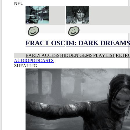
NEU
FRACT OSC
D4: DARK DREAMS 
EARLY ACCESS
HIDDEN GEMS
PLAYLIST
RETR
AUDIOPODCASTS
ZUFÄLLIG