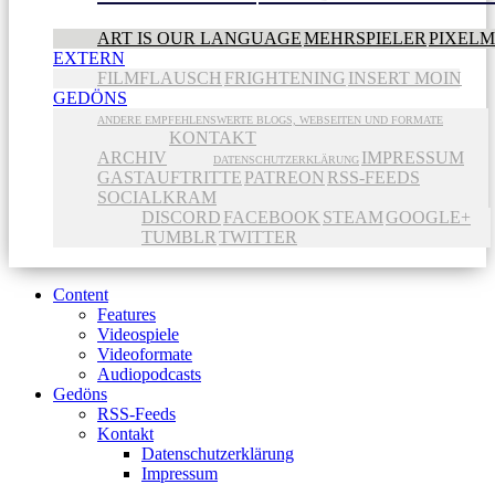
ART IS OUR LANGUAGE
MEHRSPIELER
PIXEL
EXTERN
FILMFLAUSCH
FRIGHTENING
INSERT MOIN
GEDÖNS
ANDERE EMPFEHLENSWERTE BLOGS, WEBSEITEN UND FORMATE
KONTAKT
ARCHIV
IMPRESSUM
DATENSCHUTZERKLÄRUNG
GASTAUFTRITTE
PATREON
RSS-FEEDS
SOCIALKRAM
DISCORD
FACEBOOK
STEAM
GOOGLE+
TUMBLR
TWITTER
Content
Features
Videospiele
Videoformate
Audiopodcasts
Gedöns
RSS-Feeds
Kontakt
Datenschutzerklärung
Impressum