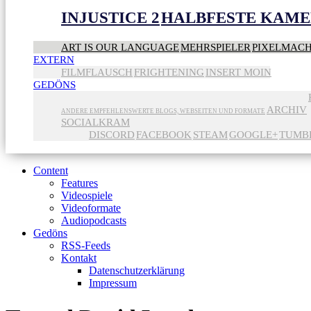
INJUSTICE 2
HALBFESTE KAME
ART IS OUR LANGUAGE
MEHRSPIELER
PIXELMAC
EXTERN
FILMFLAUSCH
FRIGHTENING
INSERT MOIN
GEDÖNS
ARCHIV
ANDERE EMPFEHLENSWERTE BLOGS, WEBSEITEN UND FORMATE
SOCIALKRAM
DISCORD
FACEBOOK
STEAM
GOOGLE+
TUMB
Content
Features
Videospiele
Videoformate
Audiopodcasts
Gedöns
RSS-Feeds
Kontakt
Datenschutzerklärung
Impressum