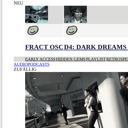
NEU
FRACT OSC
D4: DARK DREAMS 
EARLY ACCESS
HIDDEN GEMS
PLAYLIST
RETROSPE
AUDIOPODCASTS
ZUFÄLLIG