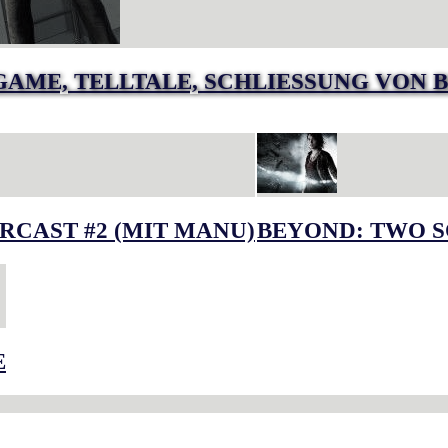
GAME, TELLTALE, SCHLIESSUNG VON B
RCAST #2 (MIT MANU)
BEYOND: TWO S
E