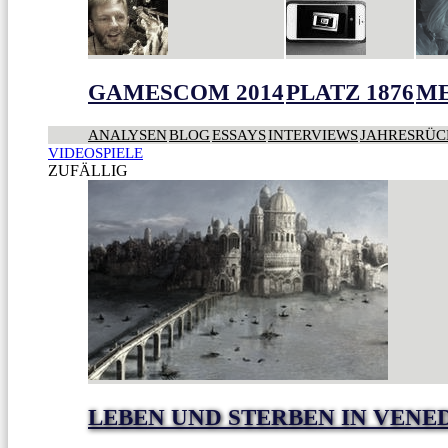
GAMESCOM 2014
PLATZ 1876
ME
ANALYSEN
BLOG
ESSAYS
INTERVIEWS
JAHRESRÜC
VIDEOSPIELE
ZUFÄLLIG
LEBEN UND STERBEN IN VENE