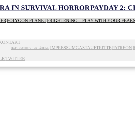
RA IN SURVIVAL HORROR
PAYDAY 2: 
HER
POLYGON PLANET
FRIGHTENING – PLAY WITH YOUR FEAR
KONTAKT
IMPRESSUM
GASTAUFTRITTE
PATREON
DATENSCHUTZERKLÄRUNG
LR
TWITTER