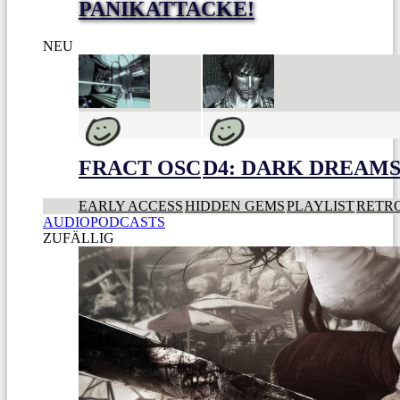
PANIKATTACKE!
NEU
FRACT OSC
D4: DARK DREAMS 
EARLY ACCESS
HIDDEN GEMS
PLAYLIST
RETR
AUDIOPODCASTS
ZUFÄLLIG