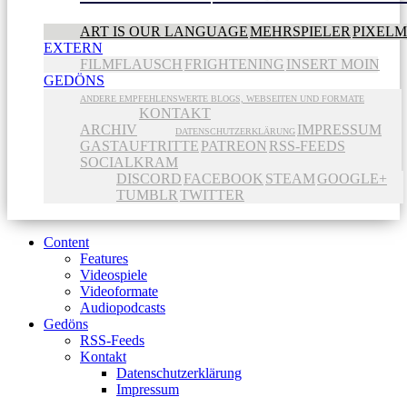
ART IS OUR LANGUAGE
MEHRSPIELER
PIXEL
EXTERN
FILMFLAUSCH
FRIGHTENING
INSERT MOIN
GEDÖNS
ANDERE EMPFEHLENSWERTE BLOGS, WEBSEITEN UND FORMATE
KONTAKT
ARCHIV
IMPRESSUM
DATENSCHUTZERKLÄRUNG
GASTAUFTRITTE
PATREON
RSS-FEEDS
SOCIALKRAM
DISCORD
FACEBOOK
STEAM
GOOGLE+
TUMBLR
TWITTER
Content
Features
Videospiele
Videoformate
Audiopodcasts
Gedöns
RSS-Feeds
Kontakt
Datenschutzerklärung
Impressum