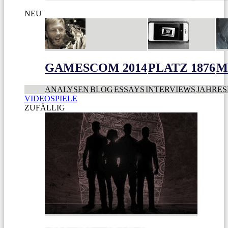
NEU
GAMESCOM 2014
PLATZ 1876
M
ANALYSEN
BLOG
ESSAYS
INTERVIEWS
JAHRES
VIDEOSPIELE
ZUFÄLLIG