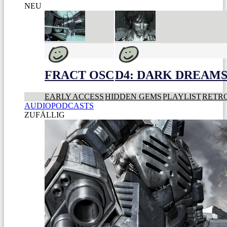
NEU
FRACT OSC
D4: DARK DREAMS 
EARLY ACCESS
HIDDEN GEMS
PLAYLIST
RETR
AUDIOPODCASTS
ZUFÄLLIG