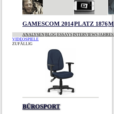
GAMESCOM 2014
PLATZ 1876
M
ANALYSEN
BLOG
ESSAYS
INTERVIEWS
JAHRES
VIDEOSPIELE
ZUFÄLLIG
BÜROSPORT