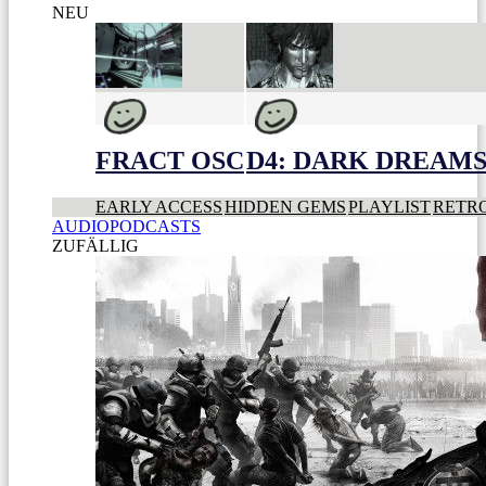
NEU
FRACT OSC
D4: DARK DREAMS 
EARLY ACCESS
HIDDEN GEMS
PLAYLIST
RETR
AUDIOPODCASTS
ZUFÄLLIG