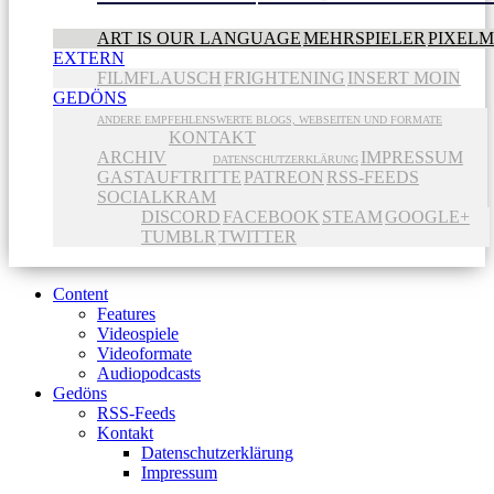
ART IS OUR LANGUAGE
MEHRSPIELER
PIXEL
EXTERN
FILMFLAUSCH
FRIGHTENING
INSERT MOIN
GEDÖNS
ANDERE EMPFEHLENSWERTE BLOGS, WEBSEITEN UND FORMATE
KONTAKT
ARCHIV
IMPRESSUM
DATENSCHUTZERKLÄRUNG
GASTAUFTRITTE
PATREON
RSS-FEEDS
SOCIALKRAM
DISCORD
FACEBOOK
STEAM
GOOGLE+
TUMBLR
TWITTER
Content
Features
Videospiele
Videoformate
Audiopodcasts
Gedöns
RSS-Feeds
Kontakt
Datenschutzerklärung
Impressum