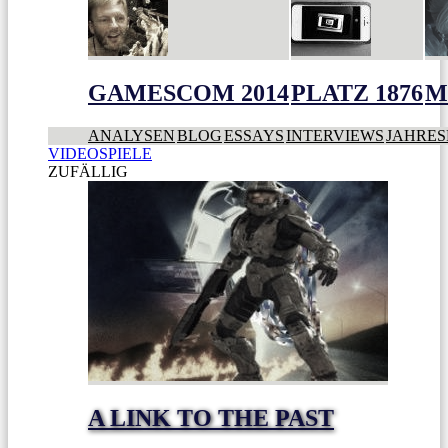
GAMESCOM 2014
PLATZ 1876
M
ANALYSEN
BLOG
ESSAYS
INTERVIEWS
JAHRES
VIDEOSPIELE
ZUFÄLLIG
A LINK TO THE PAST